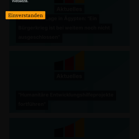
Webseite.
Einverstanden
Polenz zur Lage in Ägypten: "Ein
Bürgerkrieg ist bei weitem noch nicht
ausgeschlossen"
"Humanitäre Entwicklungshilfeprojekte
fortführen"