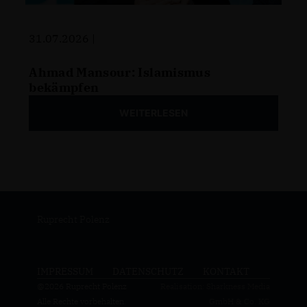
31.07.2026 |
Ahmad Mansour: Islamismus
bekämpfen
WEITERLESEN
Ruprecht Polenz
IMPRESSUM
DATENSCHUTZ
KONTAKT
@2026 Ruprecht Polenz
Realisation: Sharkness Media
Alle Rechte vorbehalten.
GmbH & Co. KG