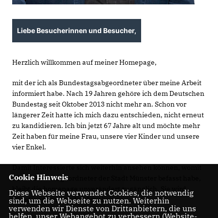
Liebe Besucherinnen und Besucher,
Herzlich willkommen auf meiner Homepage,
mit der ich als Bundestagsabgeordneter über meine Arbeit
informiert habe. Nach 19 Jahren gehöre ich dem Deutschen
Bundestag seit Oktober 2013 nicht mehr an. Schon vor
längerer Zeit hatte ich mich dazu entschieden, nicht erneut
zu kandidieren. Ich bin jetzt 67 Jahre alt und möchte mehr
Zeit haben für meine Frau, unsere vier Kinder und unsere
vier Enkel.
Damit Interessierte sich weiterhin ansehen können, womit
Cookie Hinweis
ich mich als Abgeordneter der Stadt Münster befasst habe,
bleibt die homepage unverändert zugänglich. Sie wird
Diese Webseite verwendet Cookies, die notwendig
allerdings nicht mehr aktualisiert.
sind, um die Webseite zu nutzen. Weiterhin
verwenden wir Dienste von Drittanbietern, die uns
helfen, unser Webangebot zu verbessern (Website-