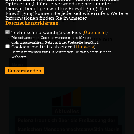
Wer mich persönlich erreichen will kann dies tun unter
Optmierung). Für die Verwendung bestimmter
r.polenz@gmx.net.
Dienste, benötigen wir Ihre Einwilligung. Ihre
Einwilligung können Sie jederzeit widerrufen. Weitere
Informationen finden Sie in unserer
Ich bedanke mich für Ihr Interesse.
Datenschutzerklärung
.
Technisch notwendige Cookies (
Übersicht
)
Ruprecht Polenz
Die notwendigen Cookies werden allein für den
Mitglied des Deutschen Bundestages von 1994 bis 2013
ordnungsgemäßen Gebrauch der Webseite benötigt.
Cookies von Drittanbietern (
Hinweis
)
Derzeit verzichten wir auf Scripte von Drittanbietern auf der
Webseite.
News
Einverstanden
Polenz freut sich über die Freilassung der
iranischen Menschenrechtsanwältin Nasrin