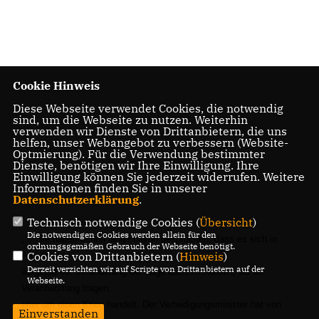
Cookie Hinweis
Diese Webseite verwendet Cookies, die notwendig
sind, um die Webseite zu nutzen. Weiterhin
verwenden wir Dienste von Drittanbietern, die uns
helfen, unser Webangebot zu verbessern (Website-
Optmierung). Für die Verwendung bestimmter
Dienste, benötigen wir Ihre Einwilligung. Ihre
Einwilligung können Sie jederzeit widerrufen. Weitere
Informationen finden Sie in unserer
Datenschutzerklärung
.
Technisch notwendige Cookies (
Übersicht
)
Die notwendigen Cookies werden allein für den
Sie haben schon lange davon gesprochen, dass es sich in
ordnungsgemäßen Gebrauch der Webseite benötigt.
Cookies von Drittanbietern (
Hinweis
)
Afghanistan
Derzeit verzichten wir auf Scripte von Drittanbietern auf der
aufgrund der Veränderung der Lage auch im Norden, wo wir
Webseite.
Verantwortung tragen,
eher um einen Krieg handelt. Der Verteidigungsminister hat von
Einverstanden