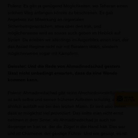
Polenz: Es gibt ja genügend Möglichkeiten, wo Teheran einen
solchen Weg anfangen könnte zu beschreiten. Es gab
Angebote zur Mitwirkung an regionalen
Sicherheitsgesprächen, etwa über den Irak, und
möglicherweise wird es sowas auch geben im Hinblick auf
Syrien. Da erleben wir allerdings im Augenblick einen Iran, der
das Assad-Regime nicht nur mit Beratern stützt, sondern
möglicherweise sogar mit Kämpfern.
Geissler: Und die Rede von
Ahmadinedschad
gestern
lässt nicht unbedingt erwarten, dass da eine Wende
kommen kann.
P
olenz: Ahmadinedschad gibt seine Abschiedsvorstellung. Er
ist sich selbst und seinen früheren Auftritten schuldig, dass die
ähnlich ausfällt wie bei den letzten Malen. Er wird also sehen,
dass er möglichst viel provoziert. Das sollte man nicht ernst
nehmen in dem Sinne, als Ahmadinedschad ja auch nie
derjenige im Iran ist, der die Zügel in der Hand hält. Das war
und ist Chamenei, der geistige Führer. Und wie gesagt, es ist