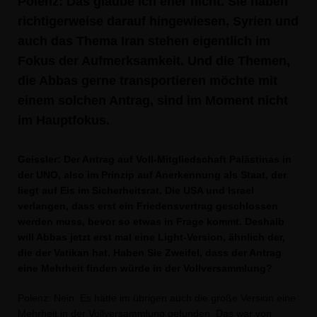
Polenz: Das glaube ich eher nicht. Sie haben
richtigerweise darauf hingewiesen, Syrien und
auch das Thema Iran stehen eigentlich im
Fokus der Aufmerksamkeit. Und die Themen,
die Abbas gerne transportieren möchte mit
einem solchen Antrag, sind im Moment nicht
im Hauptfokus.
Geissler: Der Antrag auf Voll-Mitgliedschaft Palästinas in
der UNO, also im Prinzip auf Anerkennung als Staat, der
liegt auf Eis im Sicherheitsrat. Die USA und Israel
verlangen, dass erst ein Friedensvertrag geschlossen
werden muss, bevor so etwas in Frage kommt. Deshalb
will Abbas jetzt erst mal eine Light-Version, ähnlich der,
die der Vatikan hat. Haben Sie Zweifel, dass der Antrag
eine Mehrheit finden würde in der Vollversammlung?
Polenz: Nein. Es hätte im übrigen auch die große Version eine
Mehrheit in der Vollversammlung gefunden. Das war von