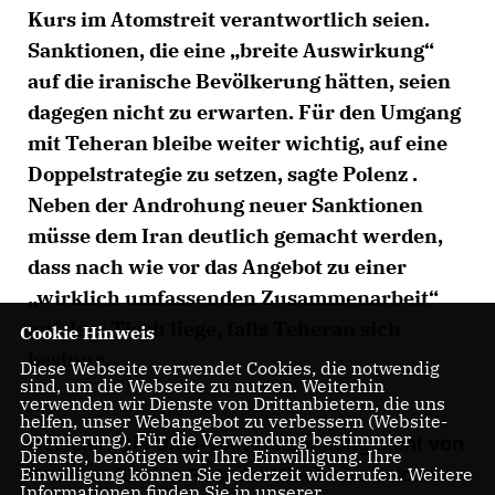
Kurs im Atomstreit verantwortlich seien.
Sanktionen, die eine „breite Auswirkung“
auf die iranische Bevölkerung hätten, seien
dagegen nicht zu erwarten. Für den Umgang
mit Teheran bleibe weiter wichtig, auf eine
Doppelstrategie zu setzen, sagte Polenz .
Neben der Androhung neuer Sanktionen
müsse dem Iran deutlich gemacht werden,
dass nach wie vor das Angebot zu einer
wirklich umfassenden Zusammenarbeit“
auf dem Tisch liege, falls Teheran sich
Cookie Hinweis
besinne.
Diese Webseite verwendet Cookies, die notwendig
sind, um die Webseite zu nutzen. Weiterhin
verwenden wir Dienste von Drittanbietern, die uns
helfen, unser Webangebot zu verbessern (Website-
Optmierung). Für die Verwendung bestimmter
Geissler: Die UNO-Vollversammlung steht von
Dienste, benötigen wir Ihre Einwilligung. Ihre
Einwilligung können Sie jederzeit widerrufen. Weitere
heute an für den Rest der Woche im Zeichen
Informationen finden Sie in unserer