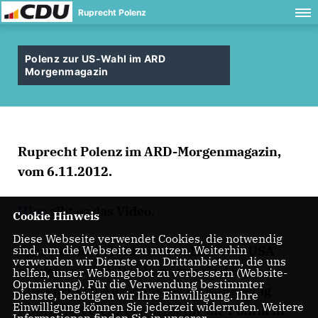
Ruprecht Polenz
Polenz zur US-Wahl im ARD
Morgenmagazin
Ruprecht Polenz im ARD-Morgenmagazin,
vom 6.11.2012.
Hier
gibt es das Video.
Cookie Hinweis
Diese Webseite verwendet Cookies, die notwendig
Egal wie die Präsidentenwahl in den USA
sind, um die Webseite zu nutzen. Weiterhin
verwenden wir Dienste von Drittanbietern, die uns
ausgehen wird: Der Vorsitzende des
helfen, unser Webangebot zu verbessern (Website-
Optmierung). Für die Verwendung bestimmter
Auswärtigen Ausschusses im Bundestag
Dienste, benötigen wir Ihre Einwilligung. Ihre
Einwilligung können Sie jederzeit widerrufen. Weitere
Ruprecht Polenz erwartet für die Politik in