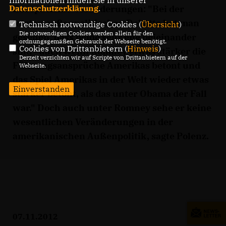
Informationen finden Sie in unserer
Europa keine Veränderungen: "Bei der
Datenschutzerklärung
.
letzten außenpolitischen Debatte hat man
Technisch notwendige Cookies (
Übersicht
)
Die notwendigen Cookies werden allein für den
gesehen, dass beide sehr eng beieinander
ordnungsgemäßen Gebrauch der Webseite benötigt.
Cookies von Drittanbietern (
Hinweis
)
sind - auch wenn Romney etwas stärker die
Derzeit verzichten wir auf Scripte von Drittanbietern auf der
Führungsansprüche Amerikas betont und
Webseite.
das Spiel Amerikas in der Welt wieder etwas
Einverstanden
stärker betont, als das unter Obama der Fall
war." Doch auch unter Romney sehe er keine
wesentlichen Veränderungen in der
amerikanischen Außenpolitik, sagte Polenz.
07.11.2012