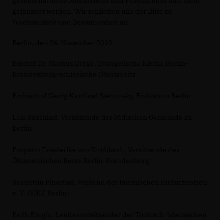
gesellschaftliche Miteinander und Füreinander darf nicht
gefährdet werden. Wir schließen uns der Bitte zu
Wachsamkeit und Besonnenheit an.
Berlin, den 26. November 2010
Bischof Dr. Markus Dröge, Evangelische Kirche Berlin-
Brandenburg-schlesische Oberlausitz
Erzbischof Georg Kardinal Sterzinsky, Erzbistum Berlin
Lala Süsskind, Vorsitzende der Jüdischen Gemeinde zu
Berlin
Pröpstin Friederike von Kirchbach, Vorsitzende des
Ökumenischen Rates Berlin-Brandenburg
Saadettin Pinarbas, Verband der Islamischen Kulturzentren
e. V. (VIKZ Berlin)
Fatih Eroglu, Landesvorsitzender der Türkisch-Islamischen