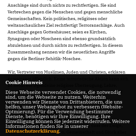
Anschläge sind durch nichts zu rechtfertigen. Sie sind
Verbrechen gegen die Menschen und gegen menschliche
Gemeinschaften. Kein politisches, religiöses oder
weltanschauliches Ziel rechtfertigt Terroranschläge. Auch
Anschläge gegen Gotteshäuser, seien es Kirchen,
Synagogen oder Moscheen sind ebenso grundsätzlich
abzulehnen und durch nichts zu rechtfertigen. In diesem
Zusammenhang nennen wir die neuerlichen Angriffe
gegen die Berliner Sehitlik-Moschee.
Wir, Vertreter von Muslimen, Juden und Christen, erklären
gemeinsam öffentlich: Keine terroristische Aktion kann sich
Cookie Hinweis
zu Recht auf irgendeine religiöse Überzeugung, Lehre,
Diese Webseite verwendet Cookies, die notwendig
Tradition, Hoffnung auf jenseitige Belohnungen oder auf
sind, um die Webseite zu nutzen. Weiterhin
irgendein religiöses Ziel berufen.
verwenden wir Dienste von Drittanbietern, die uns
helfen, unser Webangebot zu verbessern (Website-
Optmierung). Für die Verwendung bestimmter
Uns Muslime, Juden und Christen verbindet in den
Dienste, benötigen wir Ihre Einwilligung. Ihre
unterschiedlichen religiösen Verwurzelungen und
Einwilligung können Sie jederzeit widerrufen. Weitere
Identitäten die Überzeugung, dass Allah, dass der Ewige,
Informationen finden Sie in unserer
Datenschutzerklärung
.
dass Gott Frieden auf Erden, Gemeinschaft und Glück aller