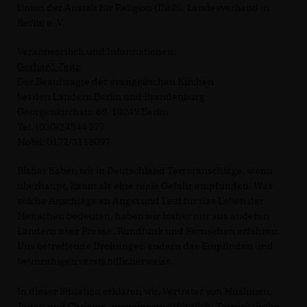
Union der Anstalt für Religion (Ditib), Landesverband in
Berlin e. V.
Verantwortlich und Informationen:
Gerhard Zeitz
Der Beauftragte der evangelischen Kirchen
bei den Ländern Berlin und Brandenburg
Georgenkirchstr. 69, 10249 Berlin
Tel. (030)24344 277
Mobil: 0172/3118097
Bisher haben wir in Deutschland Terroranschläge, wenn
überhaupt, kaum als eine reale Gefahr empfunden. Was
solche Anschläge an Angst und Leid für das Leben der
Menschen bedeuten, haben wir bisher nur aus anderen
Ländern über Presse, Rundfunk und Fernsehen erfahren.
Uns betreffende Drohungen ändern das Empfinden und
beunruhigen verständlicherweise.
In dieser Situation erklären wir, Vertreter von Muslimen,
Juden und Christen, gemeinsam öffentlich: Terroristische