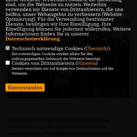
sind, um die Webseite zu nutzen. Weiterhin
Antwort.
verwenden wir Dienste von Drittanbietern, die uns
helfen, unser Webangebot zu verbessern (Website-
Optmierung). Für die Verwendung bestimmter
Dienste, benötigen wir Ihre Einwilligung. Ihre
Einwilligung können Sie jederzeit widerrufen. Weitere
Informationen finden Sie in unserer
Datenschutzerklärung
.
Technisch notwendige Cookies (
Übersicht
)
Die notwendigen Cookies werden allein für den
ordnungsgemäßen Gebrauch der Webseite benötigt.
Cookies von Drittanbietern (
Hinweis
)
Derzeit verzichten wir auf Scripte von Drittanbietern auf der
Webseite.
Einverstanden
Die Gäste freuten sich über das 400. Jubiläum und
bekundeten ein großes Interesse an zahlreichen
unterschiedlichen Politikfeldern. Neben Fragen zur