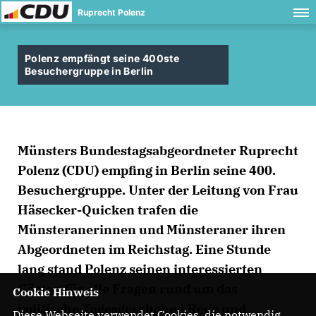
Ruprecht Polenz
Polenz empfängt seine 400ste
Besuchergruppe in Berlin
Münsters Bundestagsabgeordneter Ruprecht
Polenz (CDU) empfing in Berlin seine 400.
Besuchergruppe. Unter der Leitung von Frau
Häsecker-Quicken trafen die
Münsteranerinnen und Münsteraner ihren
Abgeordneten im Reichstag. Eine Stunde
lang stand Polenz seinen interessierten
Gästen für alle Fragen rund um das
Cookie Hinweis
politische Tagesgeschehen Rede und
Diese Webseite verwendet Cookies, die notwendig