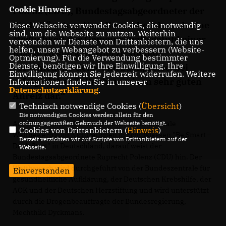
Cookie Hinweis
Polenz (CDU), Bundestagsabgeordneter der
Stadt Münster. „Vor allem sehe ich auch eine
Diese Webseite verwendet Cookies, die notwendig
sind, um die Webseite zu nutzen. Weiterhin
Möglichkeit das Gemeinschaftsgefühl einer
verwenden wir Dienste von Drittanbietern, die uns
helfen, unser Webangebot zu verbessern (Website-
Klasse zu stärken. Hierzu stellen
Optmierung). Für die Verwendung bestimmter
Dienste, benötigen wir Ihre Einwilligung. Ihre
verschiedene Geld- und Sachpreise, bei
Einwilligung können Sie jederzeit widerrufen. Weitere
erfolgreicher Teilnahme, einen sehr guten
Informationen finden Sie in unserer
Datenschutzerklärung
.
Anreiz dar.“
Technisch notwendige Cookies (
Übersicht
)
Die notwendigen Cookies werden allein für den
Am 15. November 2010 startet der internationale
ordnungsgemäßen Gebrauch der Webseite benötigt.
Cookies von Drittanbietern (
Hinweis
)
Wettbewerb zum Nichtrauchen in Schulklassen "Be Smart –
Derzeit verzichten wir auf Scripte von Drittanbietern auf der
Don't Start" in Deutschland, darauf weist der
Webseite.
Bundestagsabgeordnete Ruprecht Polenz (CDU) hin. Der
Wettbewerb wird durchgeführt von der Bundeszentrale für
Einverstanden
gesundheitliche Aufklärung, der Deutschen Krebshilfe, der
AOK und der Deutschen Herzstiftung und wird unterstützt
durch die Drogenbeauftragte der Bundesregierung,
Mechthild Dyckmans.