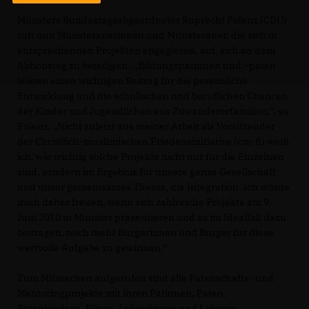
Münsters Bundestagsabgeordneter Ruprecht Polenz (CDU)
ruft nun Münsteranerinnen und Münsteraner, die sich in
entsprechenden Projekten engagieren, auf, sich an dem
Aktionstag zu beteiligen. ,,Bildungspatinnen und –paten
leisten einen wichtigen Beitrag für die persönliche
Entwicklung und die schulischen und beruflichen Chancen
der Kinder und Jugendlichen aus Zuwandererfamilien.“, so
Polenz. „Nicht zuletzt aus meiner Arbeit als Vorsitzender
der Christlich-muslimischen Friedensinitiative (cm-fi) weiß
ich, wie wichtig solche Projekte nicht nur für die Einzelnen
sind, sondern im Ergebnis für unsere ganze Gesellschaft
und unser gemeinsames Thema, die Integration. Ich würde
mich daher freuen, wenn sich zahlreiche Projekte am 9.
Juni 2010 in Münster präsentieren und so im Idealfall dazu
beitragen, noch mehr Bürgerinnen und Bürger für diese
wertvolle Aufgabe zu gewinnen.“
Zum Mitmachen aufgerufen sind alle Patenschafts- und
Mentoringprojekte mit ihren Patinnen, Paten,
Patenkindern, Eltern, Lehrerinnen und Lehrern,