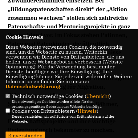
Zuwandererfamilien einsetzen. Bei
Bildungspatenschaften direkt“ der „Aktion
zusammen wachsen“ stellen sich zahlreiche
Patenschafts- und Mentoringprojekte in ganz
Deutschland vor. Im Fokus stehen Patinnen,
Cookie Hinweis
Paten und Patenkinder, die öffentlich
Diese Webseite verwendet Cookies, die notwendig
Geschichten oder gemeinsame Erlebnisse
sind, um die Webseite zu nutzen. Weiterhin
verwenden wir Dienste von Drittanbietern, die uns
erzählen. Dabei schildern sie Vorteile,
helfen, unser Webangebot zu verbessern (Website-
Optmierung). Für die Verwendung bestimmter
Herausforderungen und Erfolge ihrer
Dienste, benötigen wir Ihre Einwilligung. Ihre
Einwilligung können Sie jederzeit widerrufen. Weitere
Patenschaften. Ziel des von der Beauftragten
Informationen finden Sie in unserer
der Bundesregierung für Migration,
Datenschutzerklärung
.
Flüchtlinge und Integration,
Technisch notwendige Cookies (
Übersicht
)
Die notwendigen Cookies werden allein für den
Staatsministerin Prof. Dr. Maria Böhmer,
ordnungsgemäßen Gebrauch der Webseite benötigt.
Cookies von Drittanbietern (
Hinweis
)
initiierten Aktionstages ist es,
Derzeit verzichten wir auf Scripte von Drittanbietern auf der
Patenschaftsprojekte und ihre wichtige
Webseite.
Bedeutung noch bekannter zu machen.
Einverstanden