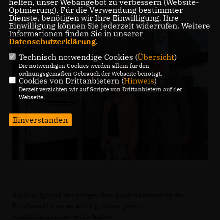
helfen, unser Webangebot zu verbessern (Website-
Bundessprachenamts.
Optmierung). Für die Verwendung bestimmter
Dienste, benötigen wir Ihre Einwilligung. Ihre
Einwilligung können Sie jederzeit widerrufen. Weitere
Informationen finden Sie in unserer
Datenschutzerklärung
.
Technisch notwendige Cookies (
Übersicht
)
Die notwendigen Cookies werden allein für den
ordnungsgemäßen Gebrauch der Webseite benötigt.
Cookies von Drittanbietern (
Hinweis
)
Derzeit verzichten wir auf Scripte von Drittanbietern auf der
Webseite.
Einverstanden
Auch aufgrund der steigenden Auslandseinsätze der
Bundeswehr sei es wichtig, einen guten
Ausbildungsstandort zu haben.