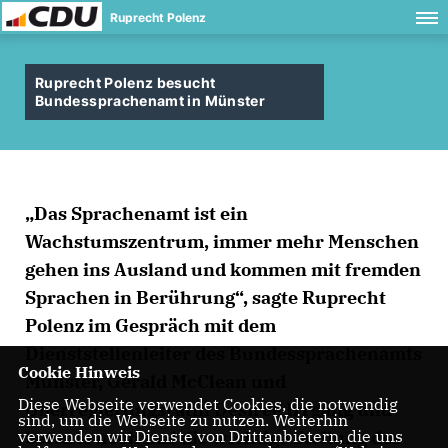
Ruprecht Polenz
Ruprecht Polenz besucht
Bundessprachenamt in Münster
Das Sprachenamt ist ein
Wachstumszentrum, immer mehr Menschen
gehen ins Ausland und kommen mit fremden
Sprachen in Berührung“, sagte Ruprecht
Polenz im Gespräch mit dem
Dienststellenleiter des Bundessprachenamts
Cookie Hinweis
Münster, Gerald McClean und
Diese Webseite verwendet Cookies, die notwendig
Oberregierungsrätin Désirée Irrgang und
sind, um die Webseite zu nutzen. Weiterhin
betonte noch mal die wichtige Stellung des
verwenden wir Dienste von Drittanbietern, die uns