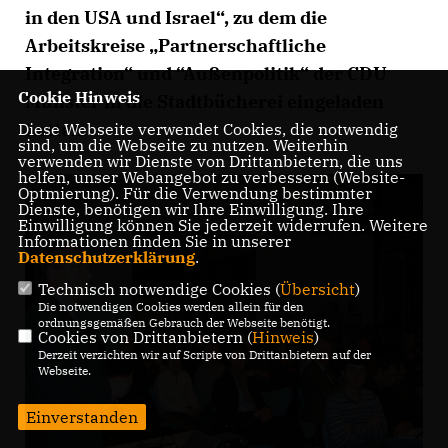
in den USA und Israel“, zu dem die
Arbeitskreise „Partnerschaftliche
Integration“ und “Außenpolitik“ der CDU
Cookie Hinweis
Münster in die Stadtbücherei eingeladen
hatten.
Diese Webseite verwendet Cookies, die notwendig
sind, um die Webseite zu nutzen. Weiterhin
verwenden wir Dienste von Drittanbietern, die uns
helfen, unser Webangebot zu verbessern (Website-
Optmierung). Für die Verwendung bestimmter
Dienste, benötigen wir Ihre Einwilligung. Ihre
Einwilligung können Sie jederzeit widerrufen. Weitere
Informationen finden Sie in unserer
Datenschutzerklärung
.
Technisch notwendige Cookies (
Übersicht
)
Die notwendigen Cookies werden allein für den
ordnungsgemäßen Gebrauch der Webseite benötigt.
Cookies von Drittanbietern (
Hinweis
)
Derzeit verzichten wir auf Scripte von Drittanbietern auf der
Webseite.
Einverstanden