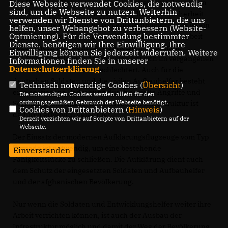
der Vereinten Nationen und hat in erster Linie den zivilen
Diese Webseite verwendet Cookies, die notwendig
sind, um die Webseite zu nutzen. Weiterhin
Wiederaufbau und die Aufrechterhaltung der Sicherheit
verwenden wir Dienste von Drittanbietern, die uns
zum Ziel. Die Entsendung von Aufklärungstornados ist ein
helfen, unser Webangebot zu verbessern (Website-
Optmierung). Für die Verwendung bestimmter
wichtiges Element, um genau diese Wiederaufbauarbeit
Dienste, benötigen wir Ihre Einwilligung. Ihre
abzusichern und weiter gewährleisten zu können.
Einwilligung können Sie jederzeit widerrufen. Weitere
Die Sicherheitslage in Afghanistan hat sich im vergangenen
Informationen finden Sie in unserer
Datenschutzerklärung
.
Jahr leider bedeutend verschlechtert. Auch für die
deutschen Soldaten und die zivilen Aufbauhelfer besteht
Technisch notwendige Cookies (
Übersicht
)
eine gestiegene Bedrohung durch gezielte Angriffe und
Die notwendigen Cookies werden allein für den
ordnungsgemäßen Gebrauch der Webseite benötigt.
Selbstmordanschläge. Der Ausbau der Infrastruktur ist
Cookies von Drittanbietern (
Hinweis
)
dadurch erheblich gefährdet.
Derzeit verzichten wir auf Scripte von Drittanbietern auf der
Webseite.
Der Einsatz der modernen Aufklärungsflugzeuge vom Typ
Tornado ist notwendig, um eine bestehende
Einverstanden
Fähigkeitslücke zu schließen. Die Aufklärung dient auch
dem Schutz der eingesetzten Soldaten und Aufbauhelfer
und der afghanischen Bevölkerung.
Nur wenn die Soldaten und Entwicklungshelfer weiter ihre
Arbeit verrichten können, ist auch der Ausbau der
Infrastruktur möglich und damit der Weg der Bevölkerung