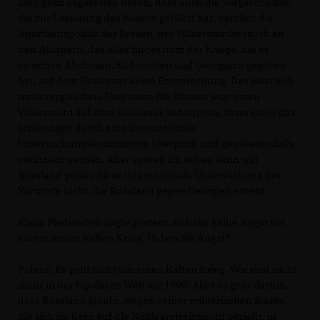
hier, ganz abgesehen davon, dass auch die Vorgeschichte,
die zur Loslösung des Kosovo geführt hat, nämlich die
Apartheitspolitik der Serben, der Völkermordversuch an
den Albanern, das alles findet trotz der Kriege, die es
zwischen Abchasen, Südosseten und Georgiern gegeben
hat, auf dem Kaukasus keine Entsprechung. Das lässt sich
nicht vergleichen. Und wenn die Russen jetzt einen
Völkermord auf dem Kaukasus behaupten, dann sollte das
schleunigst durch eine internationale
Untersuchungskommission überprüft und gegebenenfalls
verifiziert werden. Aber so weit ich sehen kann will
Russland genau diese internationale Untersuchung der
Vorwürfe nicht, die Russland gegen Georgien erhebt.
Klein: Medwedew sagte gestern, er habe keine Angst vor
einem neuen Kalten Krieg. Haben Sie Angst?
Polenz: Es geht nicht um einen Kalten Krieg. Wir sind nicht
mehr in der bipolaren Welt vor 1990. Aber es geht darum,
dass Russland glaubt, wegen seiner militärischen Stärke,
die sich im Kern auf die Nuklearstreitmacht bezieht, in