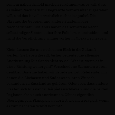
seinem nahen Umfeld machen zu können was es will, dass
es seinen Nachbarn nur begrenzte Souveränität zugestehen
will, und das ist völkerrechtlich nicht akzeptabel. Die
Ukraine, die Georgier und andere Staaten in der
Nachbarschaft Russlands haben das souveräne Recht
selbständiger Staaten, über ihre Politik zu entscheiden, und
nicht die Verpflichtung, immer vorher in Moskau zu fragen.
Klein: Lassen Sie uns noch einen Blick in die Zukunft
werfen. Sie haben gesagt, bisher bedeutet die alleinige
Anerkennung Russlands nicht so viel. Was ist, wenn es in
diese Richtung weitergeht? Verschiedene Szenarien wären
denkbar. Das eine haben wir gerade gehört: Referenden, in
denen die Abchasen und Südosseten ihren Wunsch
bekunden, zu Russland zu gehören. Oder aber, dass andere
Staaten sich Russlands Beispiel anschließen und die beiden
Regionen eben auch anerkennen. Gibt es eigentlich
Überlegungen, Planspiele in der EU, wie man reagiert, wenn
es zum nächsten Schritt kommt?