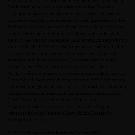
Polenz: Doch. Es ist natürlich ein Problem, weil man solche
Konflikte in einem politisch-diplomatischen Rahmen
angehen muss. Sie sind schwer zu lösen. Das gebe ich zu.
Und sie haben jahrhundertealte Wurzeln im Kaukasus. Die
Stalinsche Nationalitätenpolitik spielt eine Rolle. Aber das
ändert nichts an dem Punkt, dass Russland vor der Wahl
steht, ob es, was für das eigene Land eigentlich sehr wichtig
wäre, wirklich eine Modernisierungspartnerschaft mit der
Europäischen Union will - dann muss es sich aber auch
entsprechend internationalem Rechtsverständnis und
europäischen Werten verhalten -, oder ob es allein auf
Macht basiert seine Interessen durchsetzen will. Dann wird
Deutschland, dann wird Europa auch nur auf der Basis von
Interessenausgleich, da wo sich die Interessen zur Deckung
bringen lassen, mit Russland zusammenarbeiten können.
Das bleibt weit hinter den Möglichkeiten einer
Zusammenarbeit zurück und wird vor allen Dingen die
wirtschaftliche und sonstige Entwicklung Russlands
nachhaltig beeinflussen.
Klein: Die Prognose von Ruprecht Polenz, CDU-