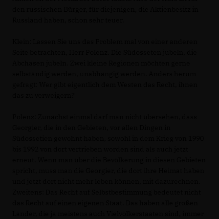
den russischen Bürger, für diejenigen, die Aktienbesitz in
Russland haben, schon sehr teuer.
Klein: Lassen Sie uns das Problem mal von einer anderen
Seite betrachten, Herr Polenz. Die Südosseten jubeln, die
Abchasen jubeln. Zwei kleine Regionen möchten gerne
selbständig werden, unabhängig werden. Anders herum
gefragt: Wer gibt eigentlich dem Westen das Recht, ihnen
das zu verweigern?
Polenz: Zunächst einmal darf man nicht übersehen, dass
Georgier, die in den Gebieten, vor allen Dingen in
Südossetien gewohnt haben, sowohl in dem Krieg von 1990
bis 1992 von dort vertrieben worden sind als auch jetzt
erneut. Wenn man über die Bevölkerung in diesen Gebieten
spricht, muss man die Georgier, die dort ihre Heimat haben
und jetzt dort nicht mehr leben können, mit dazurechnen.
Zweitens: Das Recht auf Selbstbestimmung bedeutet nicht
das Recht auf einen eigenen Staat. Das haben alle großen
Länder, die ja meistens auch Vielvölkerstaaten sind, immer