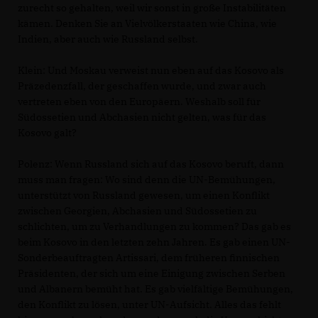
zurecht so gehalten, weil wir sonst in große Instabilitäten
kämen. Denken Sie an Vielvölkerstaaten wie China, wie
Indien, aber auch wie Russland selbst.
Klein: Und Moskau verweist nun eben auf das Kosovo als
Präzedenzfall, der geschaffen wurde, und zwar auch
vertreten eben von den Europäern. Weshalb soll für
Südossetien und Abchasien nicht gelten, was für das
Kosovo galt?
Polenz: Wenn Russland sich auf das Kosovo beruft, dann
muss man fragen: Wo sind denn die UN-Bemühungen,
unterstützt von Russland gewesen, um einen Konflikt
zwischen Georgien, Abchasien und Südossetien zu
schlichten, um zu Verhandlungen zu kommen? Das gab es
beim Kosovo in den letzten zehn Jahren. Es gab einen UN-
Sonderbeauftragten Artissari, dem früheren finnischen
Präsidenten, der sich um eine Einigung zwischen Serben
und Albanern bemüht hat. Es gab vielfältige Bemühungen,
den Konflikt zu lösen, unter UN-Aufsicht. Alles das fehlt