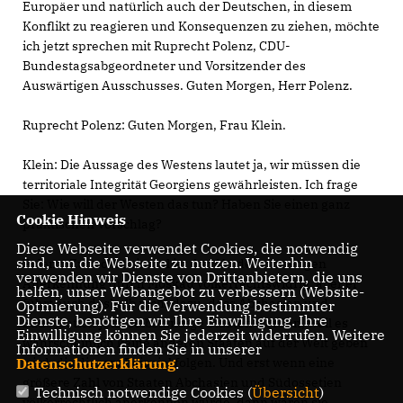
Europäer und natürlich auch der Deutschen, in diesem
Konflikt zu reagieren und Konsequenzen zu ziehen, möchte
ich jetzt sprechen mit Ruprecht Polenz, CDU-
Bundestagsabgeordneter und Vorsitzender des
Auswärtigen Ausschusses. Guten Morgen, Herr Polenz.
Ruprecht Polenz: Guten Morgen, Frau Klein.
Klein: Die Aussage des Westens lautet ja, wir müssen die
territoriale Integrität Georgiens gewährleisten. Ich frage
Sie: Wie will der Westen das tun? Haben Sie einen ganz
Cookie Hinweis
praktischen Vorschlag?
Diese Webseite verwendet Cookies, die notwendig
sind, um die Webseite zu nutzen. Weiterhin
Polenz: Zunächst einmal ist der Akt der einseitigen
verwenden wir Dienste von Drittanbietern, die uns
Anerkennung durch Moskau völkerrechtswidrig, aber er
helfen, unser Webangebot zu verbessern (Website-
führt auch deshalb nicht dazu, dass Abchasien und
Optmierung). Für die Verwendung bestimmter
Dienste, benötigen wir Ihre Einwilligung. Ihre
Südossetien jetzt selbständige Staaten werden, weil es
Einwilligung können Sie jederzeit widerrufen. Weitere
wahrscheinlich keine anderen Staaten auf der Welt geben
Informationen finden Sie in unserer
Datenschutzerklärung
.
wird, die diesem Beispiel folgen. Und erst wenn eine
größere Zahl von Staaten Abchasien und Südossetien
Technisch notwendige Cookies (
Übersicht
)
völkerrechtlich anerkennen würde, dann wären sie