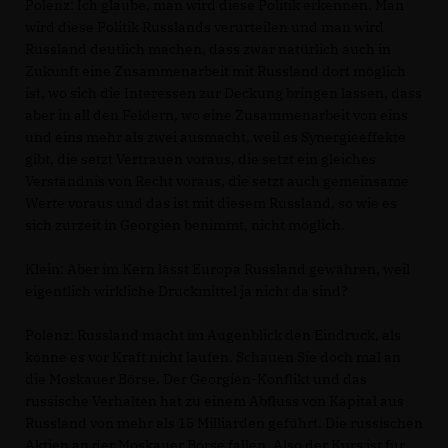
Polenz: Ich glaube, man wird diese Politik erkennen. Man
wird diese Politik Russlands verurteilen und man wird
Russland deutlich machen, dass zwar natürlich auch in
Zukunft eine Zusammenarbeit mit Russland dort möglich
ist, wo sich die Interessen zur Deckung bringen lassen, dass
aber in all den Feldern, wo eine Zusammenarbeit von eins
und eins mehr als zwei ausmacht, weil es Synergieeffekte
gibt, die setzt Vertrauen voraus, die setzt ein gleiches
Verständnis von Recht voraus, die setzt auch gemeinsame
Werte voraus und das ist mit diesem Russland, so wie es
sich zurzeit in Georgien benimmt, nicht möglich.
Klein: Aber im Kern lässt Europa Russland gewähren, weil
eigentlich wirkliche Druckmittel ja nicht da sind?
Polenz: Russland macht im Augenblick den Eindruck, als
könne es vor Kraft nicht laufen. Schauen Sie doch mal an
die Moskauer Börse. Der Georgien-Konflikt und das
russische Verhalten hat zu einem Abfluss von Kapital aus
Russland von mehr als 15 Milliarden geführt. Die russischen
Aktien an der Moskauer Börse fallen. Also der Kurs ist für