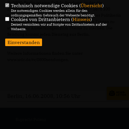
Null800-Berlin ist eine Call-In Sendung, in der die
Technisch notwendige Cookies (
Übersicht
)
Zuschauer unter der Telefonnummer 0800 – 5678 100
Die notwendigen Cookies werden allein für den
Gelegenheit haben, eine halbe Stunde lang einer Politikerin
ordnungsgemäßen Gebrauch der Webseite benötigt.
Cookies von Drittanbietern (
Hinweis
)
oder einem Politiker bzw. einem Experten live Fragen zu
Derzeit verzichten wir auf Scripte von Drittanbietern auf der
stellen oder Anmerkungen zum Thema zu machen. Die
Webseite.
Sendung kommt jeden Dienstag aus Berlin.
Einverstanden
Weitere Informationen finden Sie unter
www.wdr.de/tv/0800sendungen.
Berlin, 16.06.2008, 10:56 Uhr
Ruprecht Polenz