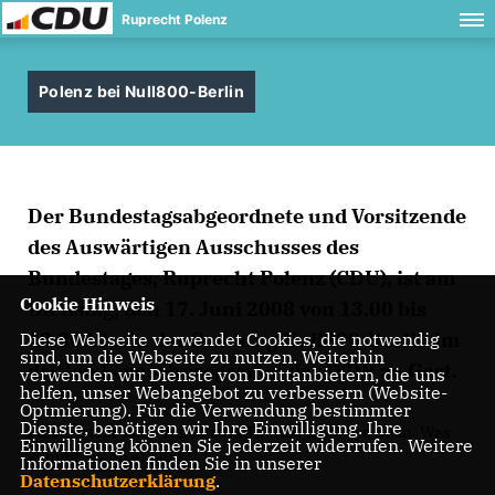
Ruprecht Polenz
Polenz bei Null800-Berlin
Der Bundestagsabgeordnete und Vorsitzende
des Auswärtigen Ausschusses des
Bundestages, Ruprecht Polenz (CDU), ist am
Cookie Hinweis
Dienstag, den 17. Juni 2008 von 13.00 bis
13.30 Uhr in der Sendung Null800-Berlin im
Diese Webseite verwendet Cookies, die notwendig
sind, um die Webseite zu nutzen. Weiterhin
dritten Fernsehprogramm des WDR zu Gast.
verwenden wir Dienste von Drittanbietern, die uns
helfen, unser Webangebot zu verbessern (Website-
Optmierung). Für die Verwendung bestimmter
Dienste, benötigen wir Ihre Einwilligung. Ihre
Polenz stellt sich Fragen zum Thema: „Bye, bye Bush. Was
Einwilligung können Sie jederzeit widerrufen. Weitere
kommt, wenn er geht?“
Informationen finden Sie in unserer
Datenschutzerklärung
.