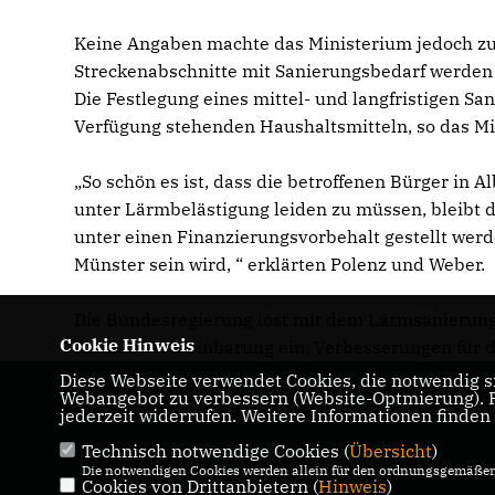
Keine Angaben machte das Ministerium jedoch z
Streckenabschnitte mit Sanierungsbedarf werden 
Die Festlegung eines mittel- und langfristigen 
Verfügung stehenden Haushaltsmitteln, so das Mi
So schön es ist, dass die betroffenen Bürger in
unter Lärmbelästigung leiden zu müssen, bleibt
unter einen Finanzierungsvorbehalt gestellt werde
Münster sein wird, “ erklärten Polenz und Weber.
Die Bundesregierung löst mit dem Lärmsanieru
Cookie Hinweis
Koalitionsvereinbarung ein, Verbesserungen für 
Diese Webseite verwendet Cookies, die notwendig si
Webangebot zu verbessern (Website-Optmierung). Fü
Ruprecht Polenz
jederzeit widerrufen. Weitere Informationen finden
Technisch notwendige Cookies (
Übersicht
)
IMPRESSUM
DATENSCHUTZ
Die notwendigen Cookies werden allein für den ordnungsgemäßen 
Cookies von Drittanbietern (
KONTAKT
Hinweis
)