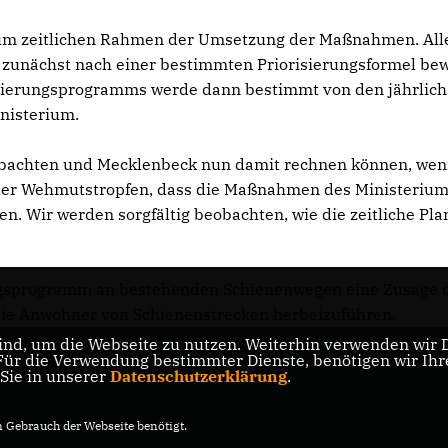
um zeitlichen Rahmen der Umsetzung der Maßnahmen. All
zunächst nach einer bestimmten Priorisierungsformel bew
Sanierungsprogramms werde dann bestimmt von den jährlich
nisterium.
 Albachten und Mecklenbeck nun damit rechnen können, wen
 der Wehmutstropfen, dass die Maßnahmen des Ministeriu
n. Wir werden sorgfältig beobachten, wie die zeitliche Pla
ngsprogramm an bestehenden Schienenwegen eine Zusage 
die Anwohner von Schienenstrecken herbeizuführen.
nd, um die Webseite zu nutzen. Weiterhin verwenden wir Di
r die Verwendung bestimmter Dienste, benötigen wir Ihre 
 Sie in unserer
Datenschutzerklärung
.
Gebrauch der Webseite benötigt.