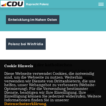
Ruprecht Polenz
Entwicklung im Nahen Osten
Polenz bei Winfridia
Auf Einladung der katholischen
Cookie Hinweis
Studentenverbindung „Winfridia“ hält der
Diese Webseite verwendet Cookies, die notwendig
sind, um die Webseite zu nutzen. Weiterhin
Bundestagsabgeordnete Ruprecht Polenz,
verwenden wir Dienste von Drittanbietern, die uns
CDU, morgen im Rahmen eines
helfen, unser Webangebot zu verbessern (Website-
Optmierung). Für die Verwendung bestimmter
Akademischen Abends“ einen Vortrag zur
Dienste, benötigen wir Ihre Einwilligung. Ihre
Einwilligung können Sie jederzeit widerrufen. Weitere
Entwicklung im Nahen Osten“.
Informationen finden Sie in unserer
Datenschutzerklärung
.