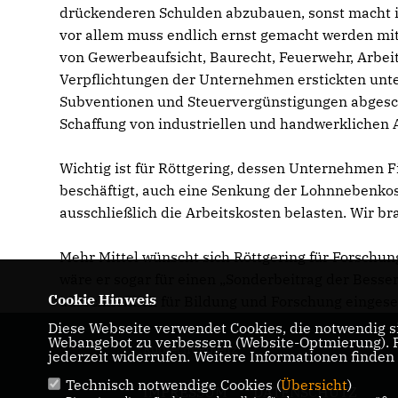
drückenderen Schulden abzubauen, sonst macht ihn
vor allem muss endlich ernst gemacht werden m
von Gewerbeaufsicht, Baurecht, Feuerwehr, Arbeit
Verpflichtungen der Unternehmen erstickten unter
Subventionen und Steuervergünstigungen abgescha
Schaffung von industriellen und handwerklichen A
Wichtig ist für Röttgering, dessen Unternehmen Fi
beschäftigt, auch eine Senkung der Lohnnebenkost
ausschließlich die Arbeitskosten belasten. Wir 
Mehr Mittel wünscht sich Röttgering für Forschu
wäre er sogar für einen „Sonderbeitrag der Besse
Cookie Hinweis
ausschließlich für Bildung und Forschung eingese
Diese Webseite verwendet Cookies, die notwendig si
Webangebot zu verbessern (Website-Optmierung). Fü
Ruprecht Polenz
jederzeit widerrufen. Weitere Informationen finden
Technisch notwendige Cookies (
Übersicht
)
IMPRESSUM
DATENSCHUTZ