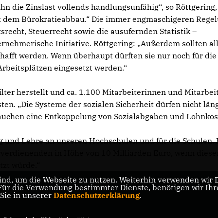
 die Zinslast vollends handlungsunfähig“, so Röttgering,
it dem Bürokratieabbau.“ Die immer engmaschigeren Rege
srecht, Steuerrecht sowie die ausufernden Statistik –
nehmerische Initiative. Röttgering: „Außerdem sollten al
fft werden. Wenn überhaupt dürften sie nur noch für die
rbeitsplätzen eingesetzt werden.“
lter herstellt und ca. 1.100 Mitarbeiterinnen und Mitarbei
en. „Die Systeme der sozialen Sicherheit dürfen nicht län
brauchen eine Entkoppelung von Sozialabgaben und Lohnkos
ng und Lehre an unseren Hochschulen und für die Schulen. 
rverdienenden in Höhe von 10 Milliarden Euro, wenn diese
tzt würde.“
nd, um die Webseite zu nutzen. Weiterhin verwenden wir Di
r die Verwendung bestimmter Dienste, benötigen wir Ihre 
 Sie in unserer
Datenschutzerklärung
.