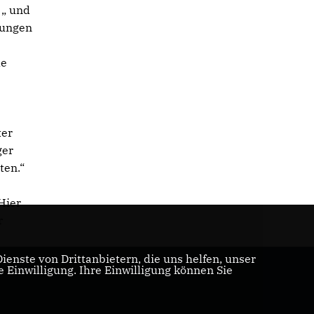
 „ und
lungen
le
ter
ger
ten.“
Hier
r
enste von Drittanbietern, die uns helfen, unser
Einwilligung. Ihre Einwilligung können Sie