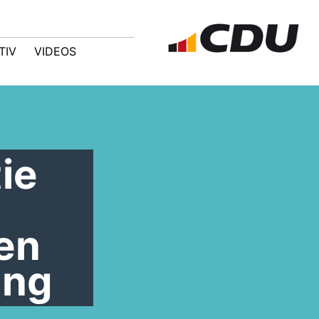
TIV
VIDEOS
ie
en
ung