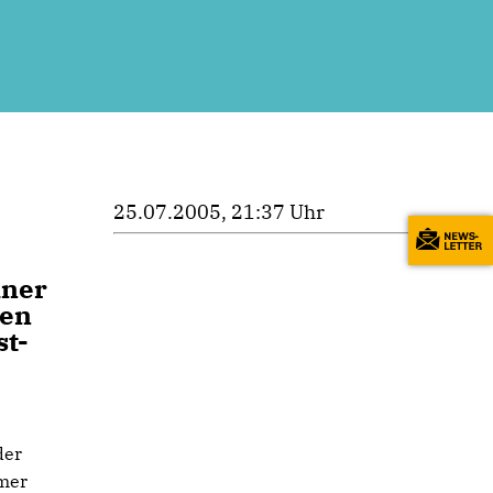
25.07.2005, 21:37 Uhr
iner
hen
st-
der
mmer