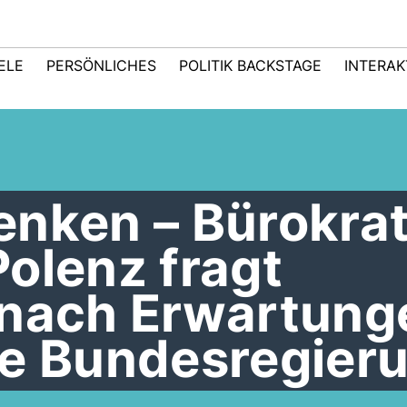
IELE
PERSÖNLICHES
POLITIK BACKSTAGE
INTERAK
enken – Bürokrat
olenz fragt
 nach Erwartung
ue Bundesregier