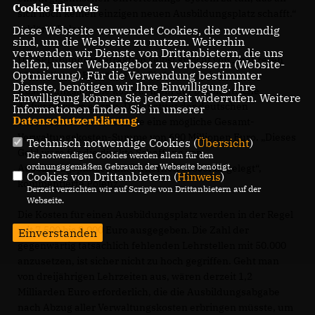
Cookie Hinweis
sich noch keinen einzigen neuen Ausbildungsplatz schafft.“
erklärte Polenz.
Diese Webseite verwendet Cookies, die notwendig
sind, um die Webseite zu nutzen. Weiterhin
verwenden wir Dienste von Drittanbietern, die uns
Die SPD-Bundestagfraktion selbst spricht von „mehreren
helfen, unser Webangebot zu verbessern (Website-
Optmierung). Für die Verwendung bestimmter
100 Millionen Euro“, die die Einführung einer
Dienste, benötigen wir Ihre Einwilligung. Ihre
Ausbildungsabgabe kostet. Allein der bürokratische
Einwilligung können Sie jederzeit widerrufen. Weitere
Aufwand wäre enorm. Das Institut der deutschen
Informationen finden Sie in unserer
Datenschutzerklärung
.
Wirtschaft Köln errechnete eine mögliche Gesamt-
Verwaltungskosten-Summe von 690 Millionen Euro. „Dieses
Technisch notwendige Cookies (
Übersicht
)
Geld wäre für die direkte Schaffung von
Die notwendigen Cookies werden allein für den
ordnungsgemäßen Gebrauch der Webseite benötigt.
Ausbildungsplätzen mit Sicherheit besser angelegt“,
Cookies von Drittanbietern (
Hinweis
)
kommentierte Polenz.
Derzeit verzichten wir auf Scripte von Drittanbietern auf der
Webseite.
Die Kosten für einen Ausbildungsplatz werden in der Regel
mit 7.500 bis 8.000 Euro ausgegeben. Die Zahl der
Einverstanden
gegenwärtig tatsächlich fehlenden Lehrstellen mit 50.000
anzusetzen, ist sicher nicht zu hoch gegriffen. Geht man
von dreijährigen Lehrzeiten aus, wären derzeit 1,2
Milliarden Euro erforderlich, die die Ausbildungsabgabe
nach Abzug aller Verwaltungskosten erbringen müsste, um