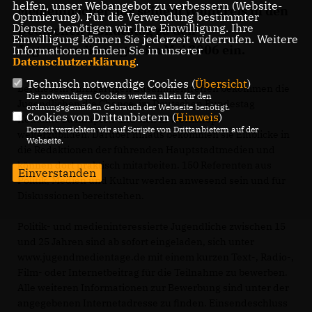
helfen, unser Webangebot zu verbessern (Website-
Medienmacher aus seinem Wahlkreis in den
Optmierung). Für die Verwendung bestimmter
Dienste, benötigen wir Ihre Einwilligung. Ihre
Deutschen Bundestag zu den
Einwilligung können Sie jederzeit widerrufen. Weitere
Jugendmedientagen im Mai 2006 ein.
Informationen finden Sie in unserer
Datenschutzerklärung
.
Technisch notwendige Cookies (
Übersicht
)
Bei diesem einzigartigen Zusammentreffen bekommen die
Die notwendigen Cookies werden allein für den
Jugendlichen die Chance, im Deutschen Bundestag
ordnungsgemäßen Gebrauch der Webseite benötigt.
Cookies von Drittanbietern (
Hinweis
)
Kontakte zu knüpfen und sich in Workshops
Derzeit verzichten wir auf Scripte von Drittanbietern auf der
weiterzubilden. Darüber hinaus bekommen sie Einblicke in
Webseite.
die Redaktionen der führenden Hauptstadtmedien und
können dort praktisch mitarbeiten. 150 Referenten aus
Einverstanden
Politik, Medien und Kultur werden anwesend sein und für
Diskussionen bereitstehen.
Politik- und medieninteressierte Jugendliche zwischen 15
und 25 Jahren sind ab sofort eingeladen, sich unter
www.jugendmedientage.de mit einem kurzen Text-, Radio-,
Film- oder Internetbeitrag für die Teilnahme zu bewerben.
Alle weiteren Informationen zur Bewerbung sind unter der
angegebenen Internetadresse zu finden. Einsendeschluss