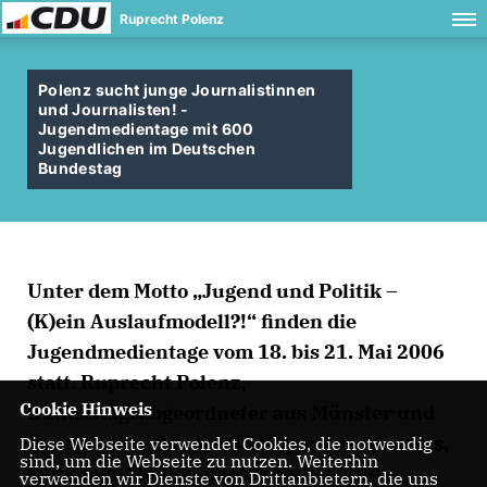
Ruprecht Polenz
Polenz sucht junge Journalistinnen
und Journalisten! -
Jugendmedientage mit 600
Jugendlichen im Deutschen
Bundestag
Unter dem Motto „Jugend und Politik –
(K)ein Auslaufmodell?!“ finden die
Jugendmedientage vom 18. bis 21. Mai 2006
statt. Ruprecht Polenz,
Cookie Hinweis
Bundestagsabgeordneter aus Münster und
Vorsitzender des Auswärtigen Ausschusses,
Diese Webseite verwendet Cookies, die notwendig
sind, um die Webseite zu nutzen. Weiterhin
lädt junge Medienmacherrinnen und
verwenden wir Dienste von Drittanbietern, die uns