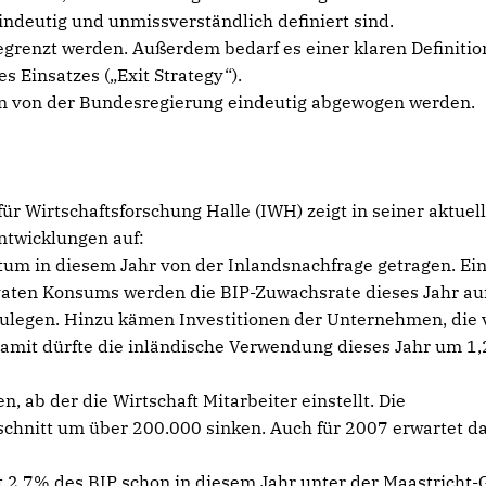
ndeutig und unmissverständlich definiert sind.
egrenzt werden. Außerdem bedarf es einer klaren Definitio
 Einsatzes („Exit Strategy“).
en von der Bundesregierung eindeutig abgewogen werden.
für Wirtschaftsforschung Halle (IWH) zeigt in seiner aktuel
ntwicklungen auf:
tum in diesem Jahr von der Inlandsnachfrage getragen. Ei
ivaten Konsums werden die BIP-Zuwachsrate dieses Jahr au
ulegen. Hinzu kämen Investitionen der Unternehmen, die 
amit dürfte die inländische Verwendung dieses Jahr um 1
, ab der die Wirtschaft Mitarbeiter einstellt. Die
schnitt um über 200.000 sinken. Auch für 2007 erwartet d
t 2,7% des BIP schon in diesem Jahr unter der Maastricht