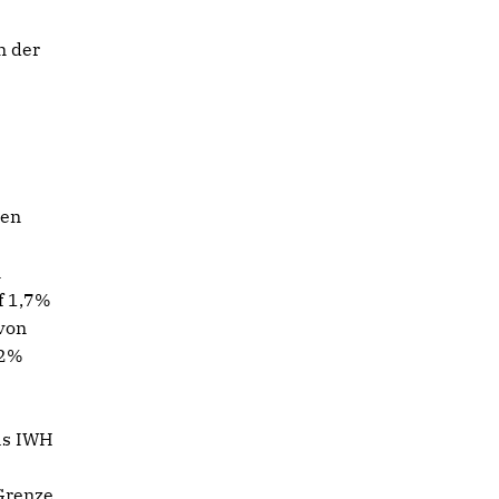
n der
len
n
f 1,7%
von
,2%
as IWH
-Grenze