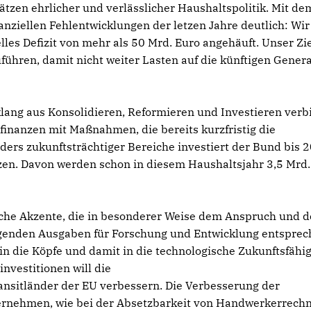
zen ehrlicher und verlässlicher Haushaltspolitik. Mit de
nziellen Fehlentwicklungen der letzen Jahre deutlich: Wi
les Defizit von mehr als 50 Mrd. Euro angehäuft. Unser Zie
uführen, damit nicht weiter Lasten auf die künftigen Gener
ang aus Konsolidieren, Reformieren und Investieren verb
sfinanzen mit Maßnahmen, die bereits kurzfristig die
rs zukunftsträchtiger Bereiche investiert der Bund bis 
en. Davon werden schon in diesem Haushaltsjahr 3,5 Mrd.
sche Akzente, die in besonderer Weise dem Anspruch und 
igenden Ausgaben für Forschung und Entwicklung entspre
in die Köpfe und damit in die technologische Zukunftsfähig
nvestitionen will die
ransitländer der EU verbessern. Die Verbesserung der
ernehmen, wie bei der Absetzbarkeit von Handwerkerrech