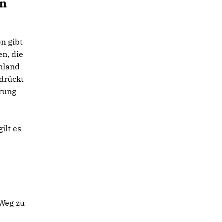
in
n gibt
en, die
chland
drückt
hrung
ilt es
 Weg zu