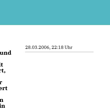
28.03.2006, 22:18 Uhr
 und
t
t,
r
ert
en
in