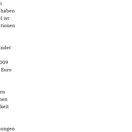
m
r haben
l ist
ationen
indet
2009
 Euro
den
chen
keit
nungen