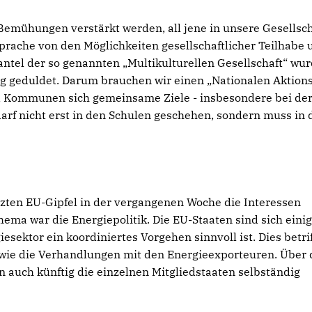
Bemühungen verstärkt werden, all jene in unsere Gesellsch
Sprache von den Möglichkeiten gesellschaftlicher Teilhabe 
ntel der so genannten „Multikulturellen Gesellschaft“ wur
ug geduldet. Darum brauchen wir einen „Nationalen Aktion
d Kommunen sich gemeinsame Ziele - insbesondere bei de
arf nicht erst in den Schulen geschehen, sondern muss in 
zten EU-Gipfel in der vergangenen Woche die Interessen
ema war die Energiepolitik. Die EU-Staaten sind sich einig
ektor ein koordiniertes Vorgehen sinnvoll ist. Dies betrif
sowie die Verhandlungen mit den Energieexporteuren. Über
 auch künftig die einzelnen Mitgliedstaaten selbständig