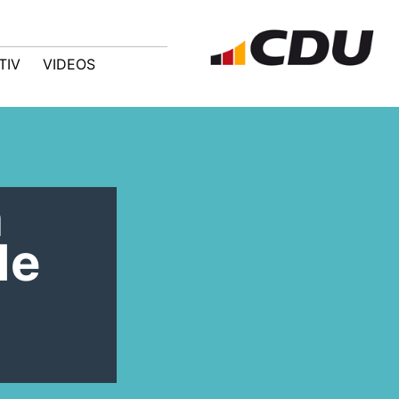
TIV
VIDEOS
n
le