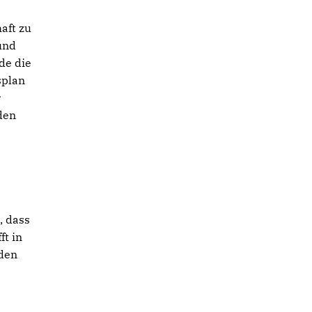
aft zu
und
de die
splan
r
den
, dass
ft in
 den