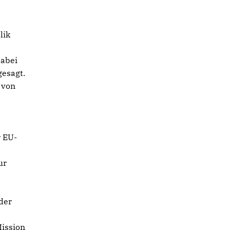
lik
dabei
gesagt.
 von
r EU-
ur
der
Mission