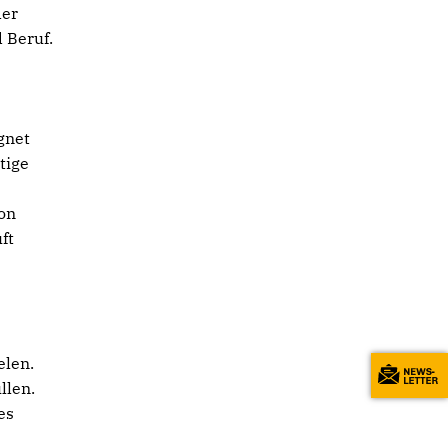
der
 Beruf.
gnet
tige
von
ft
b
elen.
llen.
es