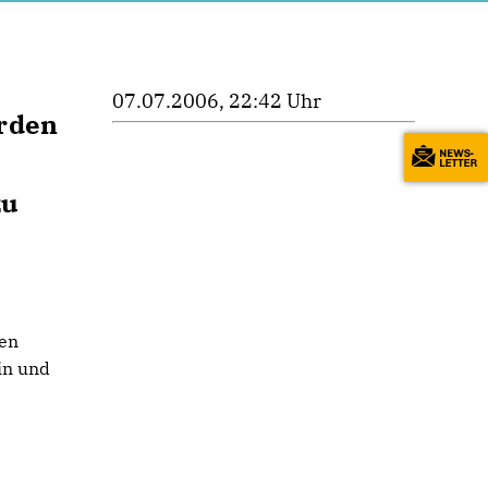
07.07.2006, 22:42 Uhr
rden
zu
men
in und