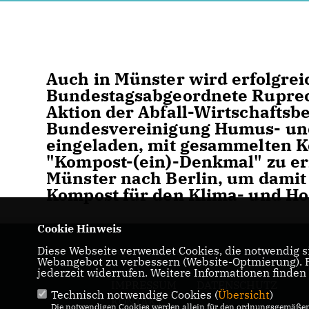
Auch in Münster wird erfolgrei
Bundestagsabgeordnete Ruprech
Aktion der Abfall-Wirtschaftsb
Bundesvereinigung Humus- und
eingeladen, mit gesammelten 
"Kompost-(ein)-Denkmal" zu er
Münster nach Berlin, um damit 
Kompost für den Klima- und H
Cookie Hinweis
Diese Webseite verwendet Cookies, die notwendig si
Ruprecht Polenz
Webangebot zu verbessern (Website-Optmierung). Fü
jederzeit widerrufen. Weitere Informationen finden
IMPRESSUM
DATENSCHUTZ
Technisch notwendige Cookies (
Übersicht
)
KONTAKT
Die notwendigen Cookies werden allein für den ordnungsgemäßen 