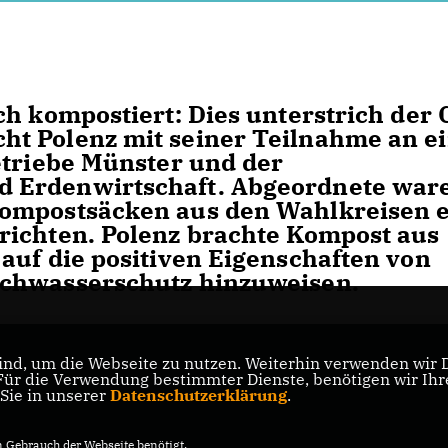
ch kompostiert: Dies unterstrich der
t Polenz mit seiner Teilnahme an e
etriebe Münster und der
 Erdenwirtschaft. Abgeordnete war
Kompostsäcken aus den Wahlkreisen 
richten. Polenz brachte Kompost aus
auf die positiven Eigenschaften von
ochwasserschutz hinzuweisen.
nd, um die Webseite zu nutzen. Weiterhin verwenden wir Di
r die Verwendung bestimmter Dienste, benötigen wir Ihre 
 Sie in unserer
Datenschutzerklärung
.
Gebrauch der Webseite benötigt.