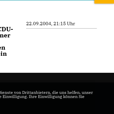
22.09.2004, 21:15 Uhr
 CDU-
iner
en
ein
enste von Drittanbietern, die uns helfen, unser
Einwilligung. Ihre Einwilligung können Sie