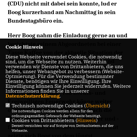
(CDU) nicht mit dabei sein konnte, lud er
Boog kurzerhand am Nachmittag in sein
Bundestagsbüro ein.
Herr Boog nahm die Einladung gerne an und
berichtete seinem Abgeordneten bei einer
Cookie Hinweis
Tasse Kaffee von der aktuelle Situation der
Diese Webseite verwendet Cookies, die notwendig
Ehrenamtlichen, den Fortschritten und
sind, um die Webseite zu nutzen. Weiterhin
verwenden wir Dienste von Drittanbietern, die uns
Problemen der Freiwilligen Feuerwehr in
helfen, unser Webangebot zu verbessern (Website-
Optmierung). Für die Verwendung bestimmter
Münster.
Dienste, benötigen wir Ihre Einwilligung. Ihre
Einwilligung können Sie jederzeit widerrufen. Weitere
Informationen finden Sie in unserer
Das Nebeneinander von Berufs- und
Datenschutzerklärung
.
Freiweilligen Feuerwehr könne weiter
Technisch notwendige Cookies (
Übersicht
)
optimiert werden, erklärte er, auch die
Die notwendigen Cookies werden allein für den
ordnungsgemäßen Gebrauch der Webseite benötigt.
Raumausstattung der Wehrmänner und -
Cookies von Drittanbietern (
Hinweis
)
Derzeit verzichten wir auf Scripte von Drittanbietern auf der
frauen müsse verbessert werden.Erfreut
Webseite.
zeigte sich Boog von dem jüngst