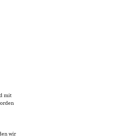
d mit
worden
den wir