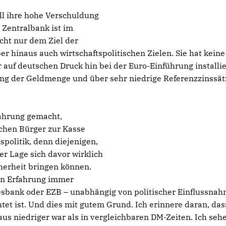
ll ihre hohe Verschuldung
e Zentralbank ist im
cht nur dem Ziel der
r hinaus auch wirtschaftspolitischen Zielen. Sie hat keine
 auf deutschen Druck hin bei der Euro-Einführung installie
ng der Geldmenge und über sehr niedrige Referenzzinssät
ahrung gemacht,
fachen Bürger zur Kasse
nspolitik, denn diejenigen,
der Lage sich davor wirklich
herheit bringen können.
hen Erfahrung immer
desbank oder EZB – unabhängig von politischer Einflussna
tet ist. Und dies mit gutem Grund. Ich erinnere daran, das
aus niedriger war als in vergleichbaren DM-Zeiten. Ich seh