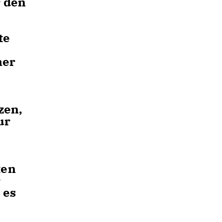
r den
te
ner
zen,
ur
ten
r
 es