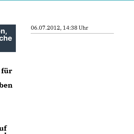
06.07.2012, 14:38 Uhr
n,
iche
 für
aben
uf