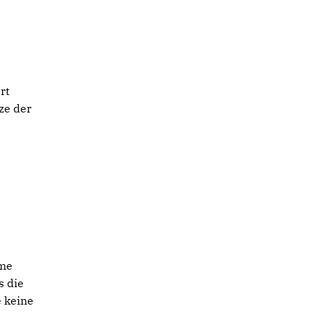
rt
ze der
hme
s die
e keine