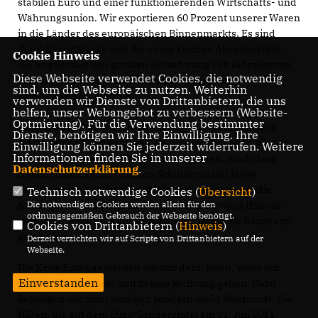
stabilen Euro und einer funktionierenden Wirtschafts- und
Währungsunion. Wir exportieren 60 Prozent unserer Waren
in die Länder des europäischen Binnenmarkts. Es sind
diese Exportstärke und die europäischen Absatzmärkte,
Cookie Hinweis
die uns derzeit den größten Aufschwung seit Jahrzehnten
Diese Webseite verwendet Cookies, die notwendig
bescheren und zu einer beständig sinkenden
sind, um die Webseite zu nutzen. Weiterhin
Arbeitslosenzahl führen.
verwenden wir Dienste von Drittanbietern, die uns
helfen, unser Webangebot zu verbessern (Website-
Optmierung). Für die Verwendung bestimmter
Es ist natürlich richtig, zu hinterfragen, ob europäische
Dienste, benötigen wir Ihre Einwilligung. Ihre
Instanzen und Regierungen die richtige Finanzpolitik
Einwilligung können Sie jederzeit widerrufen. Weitere
Informationen finden Sie in unserer
betrieben haben und sie auch zu kritisieren. Auch dass
Datenschutzerklärung
.
Griechenland seinen wahren Schuldenstand lange
verschwiegen hat, ist aller Kritik wert. Daraus aber die
Technisch notwendige Cookies (
Übersicht
)
Konsequenz zu ziehen und dem Süden Europas Hilfe zu
Die notwendigen Cookies werden allein für den
ordnungsgemäßen Gebrauch der Webseite benötigt.
versagen, bedeutete, die europäische Union als Ganzes zu
Cookies von Drittanbietern (
Hinweis
)
gefährden.
Derzeit verzichten wir auf Scripte von Drittanbietern auf der
Webseite.
Die Krise Europas werden wir nur dann lösen, wenn wir
Einverstanden
gemeinsam handeln und in eine Richtung gehen. Dazu
benötigen wir nicht weniger, sondern mehr Solidarität. Die
Hilfen, die auf dem Euro-Sondergipfel am 21. Juli 2011