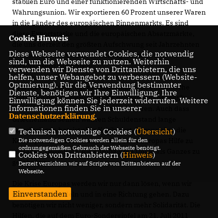
stabilen Euro und einer funktionierenden Wirtschafts- und
Währungsunion. Wir exportieren 60 Prozent unserer Waren
in die Länder des europäischen Binnenmarkts. Es sind
diese Exportstärke und die europäischen Absatzmärkte,
Cookie Hinweis
die uns derzeit den größten Aufschwung seit Jahrzehnten
Diese Webseite verwendet Cookies, die notwendig
bescheren und zu einer beständig sinkenden
sind, um die Webseite zu nutzen. Weiterhin
Arbeitslosenzahl führen.
verwenden wir Dienste von Drittanbietern, die uns
helfen, unser Webangebot zu verbessern (Website-
Optmierung). Für die Verwendung bestimmter
Es ist natürlich richtig, zu hinterfragen, ob europäische
Dienste, benötigen wir Ihre Einwilligung. Ihre
Instanzen und Regierungen die richtige Finanzpolitik
Einwilligung können Sie jederzeit widerrufen. Weitere
Informationen finden Sie in unserer
betrieben haben und sie auch zu kritisieren. Auch dass
Datenschutzerklärung
.
Griechenland seinen wahren Schuldenstand lange
verschwiegen hat, ist aller Kritik wert. Daraus aber die
Technisch notwendige Cookies (
Übersicht
)
Konsequenz zu ziehen und dem Süden Europas Hilfe zu
Die notwendigen Cookies werden allein für den
ordnungsgemäßen Gebrauch der Webseite benötigt.
versagen, bedeutete, die europäische Union als Ganzes zu
Cookies von Drittanbietern (
Hinweis
)
gefährden.
Derzeit verzichten wir auf Scripte von Drittanbietern auf der
Webseite.
Die Krise Europas werden wir nur dann lösen, wenn wir
Einverstanden
gemeinsam handeln und in eine Richtung gehen. Dazu
benötigen wir nicht weniger, sondern mehr Solidarität. Die
Hilfen, die auf dem Euro-Sondergipfel am 21. Juli 2011