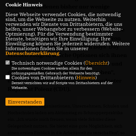
Cookie Hinweis
zu lernen, in denen bisher nur wenige
Diese Webseite verwendet Cookies, die notwendig
Männer arbeiten.
sind, um die Webseite zu nutzen. Weiterhin
verwenden wir Dienste von Drittanbietern, die uns
helfen, unser Webangebot zu verbessern (Website-
Neue Berufe kennen lernen, eigene soziale
Optmierung). Für die Verwendung bestimmter
Kompetenzen erfahren, Vorstellungen von
Dienste, benötigen wir Ihre Einwilligung. Ihre
Einwilligung können Sie jederzeit widerrufen. Weitere
Männlichkeit hinterfragen - am Boys' Day
Informationen finden Sie in unserer
Datenschutzerklärung
.
erleben Jungen, welche Optionen sich ihnen
Technisch notwendige Cookies (
Übersicht
)
für Berufs- und Lebensplanung bieten und
Die notwendigen Cookies werden allein für den
dass es sich lohnt, neue Wege zu gehen“,
ordnungsgemäßen Gebrauch der Webseite benötigt.
Cookies von Drittanbietern (
Hinweis
)
erklärt Münsters Bundestagsabgeordneter
Derzeit verzichten wir auf Scripte von Drittanbietern auf der
Webseite.
Ruprecht Polenz (CDU).
Einverstanden
Einrichtungen, Organisationen, Unternehmen, Schulen und
Hochschulen laden am Aktionstag zu Schnupperpraktika
ein. „Ich würde mich freuen, wenn viele Schüler diese
Gelegenheit nutzen. Sie bietet eine gute Möglichkeit, sich
einen ersten Einblick in die Arbeitswelt zu verschaffen“, so