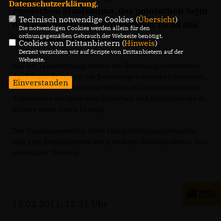
Datenschutzerklärung
.
russischen Staatsduma, des polnischen Sejm
Technisch notwendige Cookies (
Übersicht
)
und des Deutschen Bundestages. Es ist das
Die notwendigen Cookies werden allein für den
ordnungsgemäßen Gebrauch der Webseite benötigt.
erste Treffen dieser Art.
Cookies von Drittanbietern (
Hinweis
)
Derzeit verzichten wir auf Scripte von Drittanbietern auf der
Webseite.
Auf der Tagesordnung stehen die Beziehungen zwischen
der EU und Russland, die Beziehungen zwischen Russland,
Einverstanden
Deutschland und Polen im Hinblick, militärisch-politische
Aspekte der europäischen Sicherheit und Konfliktherde in
Europa sowie deren Lösung.
Das Zusammentreffen dient einem Meinungsaustausch
und dem Kennenlernen der jeweiligen Standpunkte zu den
genannten Themen.
18.02.2011, 12:31 Uhr