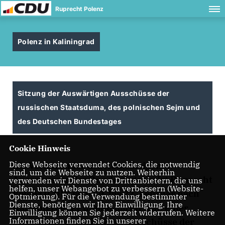
Ruprecht Polenz
Polenz in Kaliningrad
Sitzung der Auswärtigen Ausschüsse der
russischen Staatsduma, des polnischen Sejm und
des Deutschen Bundestages
Cookie Hinweis
Diese Webseite verwendet Cookies, die notwendig
Als Vorsitzender des Auswärtigen
sind, um die Webseite zu nutzen. Weiterhin
Ausschusses des Bundestages reist Ruprecht
verwenden wir Dienste von Drittanbietern, die uns
helfen, unser Webangebot zu verbessern (Website-
Polenz (CDU) vom 20. bis 22. Februar nach
Optmierung). Für die Verwendung bestimmter
Dienste, benötigen wir Ihre Einwilligung. Ihre
Kaliningrad. Er nimmt dort teil an einer
Einwilligung können Sie jederzeit widerrufen. Weitere
Informationen finden Sie in unserer
Sitzung der Auswärtigen Ausschüsse der