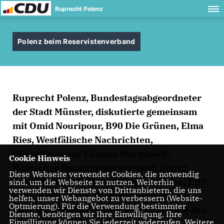
Ruprecht Polenz
Polenz beim Reservistenverband
Ruprecht Polenz, Bundestagsabgeordneter
der Stadt Münster, diskutierte gemeinsam
mit Omid Nouripour, B90 Die Grünen, Elma
Ries, Westfälische Nachrichten,
Oberstleutnant Thomas Marquardt,
Cookie Hinweis
Deutscher Bundeswehrverband, Ingrid
Diese Webseite verwendet Cookies, die notwendig
Arndt-Brauer, SPD, und Jörg van Essen, FDP,
sind, um die Webseite zu nutzen. Weiterhin
verwenden wir Dienste von Drittanbietern, die uns
auf Einladung des Reservistenverbandes
helfen, unser Webangebot zu verbessern (Website-
Optmierung). Für die Verwendung bestimmter
über die Reform der Bundeswehr, sowie den
Dienste, benötigen wir Ihre Einwilligung. Ihre
Einwilligung können Sie jederzeit widerrufen. Weitere
Einsatz in Afghanistan. (v.l.)