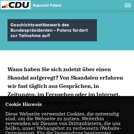
Ruprecht Polenz
Geschichtswettbewerb des
Bundespräsidenten – Polenz fordert
zur Teilnahme auf!
Wann haben Sie sich zuletzt über einen
Skandal aufgeregt? Von Skandalen erfahren
wir fast täglich aus Gesprächen, in
Zeitungen, im Fernsehen oder im Internet.
Enthüllt werden sie in allen
Cookie Hinweis
Lebensbereichen – in der Politik und in der
Diese Webseite verwendet Cookies, die notwendig
sind, um die Webseite zu nutzen. Weiterhin
Wirtschaft ebenso wie in Kunst und Kultur,
verwenden wir Dienste von Drittanbietern, die uns
in der Wissenschaft oder im Sport.
helfen, unser Webangebot zu verbessern (Website-
Optmierung). Für die Verwendung bestimmter