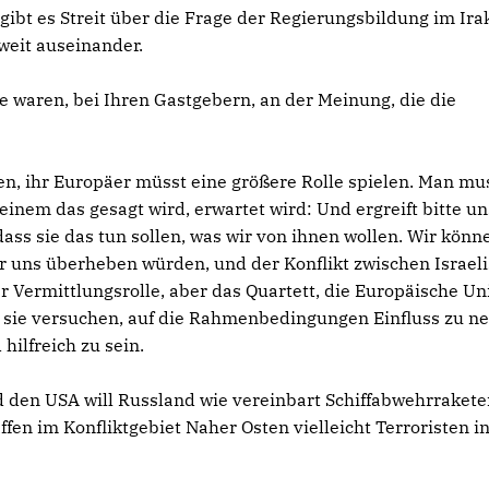
bt es Streit über die Frage der Regierungsbildung im Irak
weit auseinander.
ie waren, bei Ihren Gastgebern, an der Meinung, die die
en, ihr Europäer müsst eine größere Rolle spielen. Man mu
 einem das gesagt wird, erwartet wird: Und ergreift bitte u
dass sie das tun sollen, was wir von ihnen wollen. Wir könn
ir uns überheben würden, und der Konflikt zwischen Israel
er Vermittlungsrolle, aber das Quartett, die Europäische Un
m sie versuchen, auf die Rahmenbedingungen Einfluss zu n
hilfreich zu sein.
nd den USA will Russland wie vereinbart Schiffabwehrrakete
affen im Konfliktgebiet Naher Osten vielleicht Terroristen in