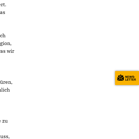
rt.
das
uch
gion,
as wir
püren,
hlich
e
e zu
muss,