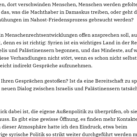
iben, dort verschwinden Menschen, Menschen werden gefolte
 das, was die Machthaber in Damaskus treiben, oder geht 
sbemühungen im Nahost-Friedensprozess gebraucht werden?
 in Menschenrechtsentwicklungen offen ansprechen soll, a
enn es ist richtig: Syrien ist ein wichtiges Land in der Re
elis und Palästinensern begonnen, und das Mindeste, auf w
iese Verhandlungen nicht stört, wenn es schon nicht selbst
elleicht indirekt Gespräche aufzunehmen.
Ihren Gesprächen gestoßen? Ist da eine Bereitschaft zu s
euen Dialog zwischen Israelis und Palästinensern tatsäc
ck dabei ist, die eigene Außenpolitik zu überprüfen, ob si
 muss. Es gibt eine gewisse Öffnung, es finden mehr Kontakt
n dieser Atmosphäre hatte ich den Eindruck, etwa beim
ige syrische Politik so strikt weiter durchgeführt werden 