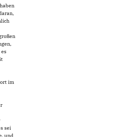
e haben
daran,
nlich
 großen
ngen,
 es
it
ort im
er
r
s sei
e, und