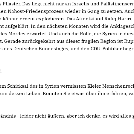
Pflaster. Das liegt nicht nur an Israelis und Palästinensern
en Nahost-Friedensprozess wieder in Gang zu setzen. Auc
 könnte erneut explodieren: Das Attentat auf Rafiq Hariri,
ht aufgeklärt. In den nächsten Monaten wird die Anklagesch
des Mordes erwartet. Und auch die Rolle, die Syrien in die
t. Gerade zurückgekehrt aus dieser fragilen Region ist Rup
es des Deutschen Bundestages, und den CDU-Politiker beg
!
em Schicksal des in Syrien vermissten Kieler Menschenrech
 um dessen Leben. Konnten Sie etwas über ihn erfahren, wo
ändnis - leider nicht äußern, aber ich denke, es wird alles 