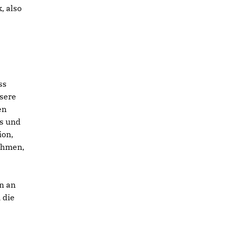
, also
ss
nsere
en
is und
ion,
ehmen,
n an
 die