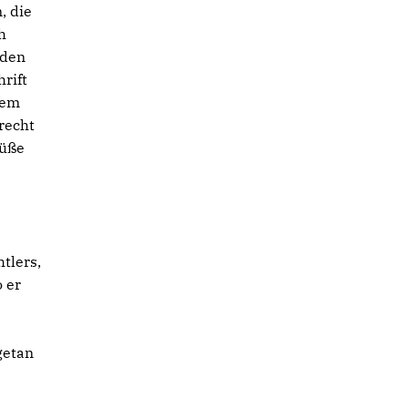
, die
h
 den
rift
sem
recht
rüße
tlers,
 er
getan