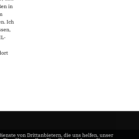
ßen in
im
n. Ich
ssen,
IL-
dort
enste von Drittanbietern, die uns helfen, unser