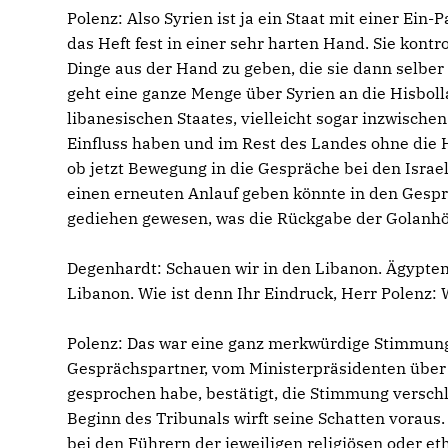
Polenz: Also Syrien ist ja ein Staat mit einer Ei
das Heft fest in einer sehr harten Hand. Sie kontr
Dinge aus der Hand zu geben, die sie dann selber 
geht eine ganze Menge über Syrien an die Hisbollah
libanesischen Staates, vielleicht sogar inzwisch
Einfluss haben und im Rest des Landes ohne die H
ob jetzt Bewegung in die Gespräche bei den Israe
einen erneuten Anlauf geben könnte in den Gesprä
gediehen gewesen, was die Rückgabe der Golanhöh
Degenhardt: Schauen wir in den Libanon. Ägypten 
Libanon. Wie ist denn Ihr Eindruck, Herr Polenz:
Polenz: Das war eine ganz merkwürdige Stimmung, 
Gesprächspartner, vom Ministerpräsidenten über
gesprochen habe, bestätigt, die Stimmung verschl
Beginn des Tribunals wirft seine Schatten voraus. 
bei den Führern der jeweiligen religiösen oder e