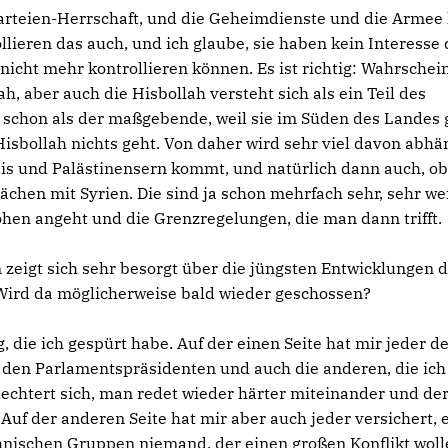
n-Parteien-Herrschaft, und die Geheimdienste und die Arme
ollieren das auch, und ich glaube, sie haben kein Interesse 
nicht mehr kontrollieren können. Es ist richtig: Wahrschei
, aber auch die Hisbollah versteht sich als ein Teil des
en schon als der maßgebende, weil sie im Süden des Landes
isbollah nichts geht. Von daher wird sehr viel davon abhä
lis und Palästinensern kommt, und natürlich dann auch, ob
chen mit Syrien. Die sind ja schon mehrfach sehr, sehr we
en angeht und die Grenzregelungen, die man dann trifft.
zeigt sich sehr besorgt über die jüngsten Entwicklungen d
 Wird da möglicherweise bald wieder geschossen?
die ich gespürt habe. Auf der einen Seite hat mir jeder d
 den Parlamentspräsidenten und auch die anderen, die ich
echtert sich, man redet wieder härter miteinander und de
Auf der anderen Seite hat mir aber auch jeder versichert, e
thnischen Gruppen niemand, der einen großen Konflikt woll