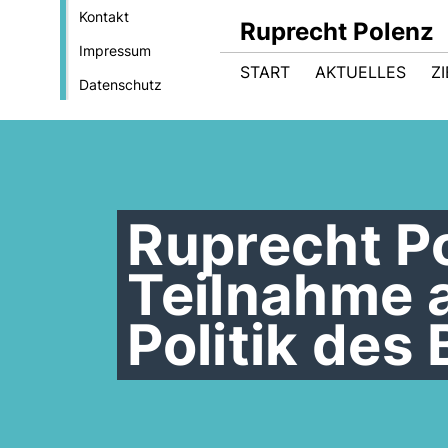
Kontakt
Ruprecht Polenz
Impressum
START
AKTUELLES
Z
Datenschutz
Ruprecht Po
Teilnahme 
Politik des