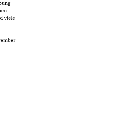
rbung
hen
d viele
ovember