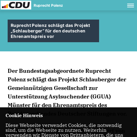
Ruprecht Polenz
Ruprecht Polenz schlägt das Projekt
Schlauberger“ für den deutschen
Ehrenamtspreis vor
Der Bundestagsabgeordnete Ruprecht
Polenz schlägt das Projekt Schlauberger der
Gemeinnützigen Gesellschaft zur
Unterstützung Asylsuchender (GGUA)
Münster für den Ehrenamtspreis des
Bundesverbandes Deutscher Stiftungen vor.
Cookie Hinweis
Diese Webseite verwendet Cookies, die notwendig
sind, um die Webseite zu nutzen. Weiterhin
Bei meinem Besuch war ich begeistert von
verwenden wir Dienste von Drittanbietern, die uns