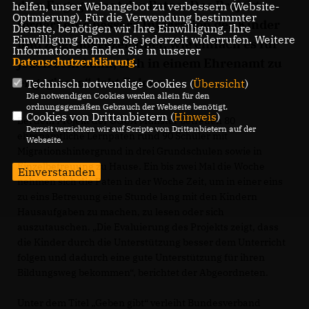
dem Engagement der Paten. Das Projekt
helfen, unser Webangebot zu verbessern (Website-
Optmierung). Für die Verwendung bestimmter
fördert eine bessere Integration der Kinder
Dienste, benötigen wir Ihre Einwilligung. Ihre
Einwilligung können Sie jederzeit widerrufen. Weitere
und zeigt ausgezeichnet, wie einfach es für
Informationen finden Sie in unserer
Datenschutzerklärung
.
jeden sein kann, sich in einem Ehrenamt zu
engagieren“, lobt Polenz
Technisch notwendige Cookies (
Übersicht
)
Die notwendigen Cookies werden allein für den
ordnungsgemäßen Gebrauch der Webseite benötigt.
Cookies von Drittanbietern (
Hinweis
)
Bei dem Projekt der GGUA Münster betreuen 80
Derzeit verzichten wir auf Scripte von Drittanbietern auf der
ehrenamtliche Lernpaten rund 90 Schüler mit
Webseite.
Migrationshintergrund in drei Grundschulen sowie in
Einzelbetreuung zu Hause. Ein bis zwei Mal die Woche
Einverstanden
nehmen sich die Paten in der Woche Zeit, um in einer eins
zu eins Betreuung eine Stunde lang mit den Kindern
Hausaufgaben zu machen, zu lesen oder sich
auszutauschen. „Die Evaluierung des Projekts zeigt, dass
die Kinder durch die Unterstützung besser dem Unterricht
folgen und dadurch eine gute Unterstützung für ihren
Bildungsweg bekommen“, berichtet der Abgeordneten.
Unter dem Titel „Geben gibt“ verleiht Bundesverband