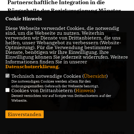
Partnerschaftliche Integration in die
Bürgerhalle der Bezirksregierung Münster
gefolgt.
Cookie Hinweis
Diese Webseite verwendet Cookies, die notwendig
sind, um die Webseite zu nutzen. Weiterhin
verwenden wir Dienste von Drittanbietern, die uns
helfen, unser Webangebot zu verbessern (Website-
Optmierung). Für die Verwendung bestimmter
Dienste, benötigen wir Ihre Einwilligung. Ihre
Einwilligung können Sie jederzeit widerrufen. Weitere
Informationen finden Sie in unserer
Datenschutzerklärung
.
Technisch notwendige Cookies (
Übersicht
)
Die notwendigen Cookies werden allein für den
ordnungsgemäßen Gebrauch der Webseite benötigt.
Cookies von Drittanbietern (
Hinweis
)
Derzeit verzichten wir auf Scripte von Drittanbietern auf der
Webseite.
Einverstanden
Der Präsident der DTG, Prof. Dr. Paul Leidinger, moderierte