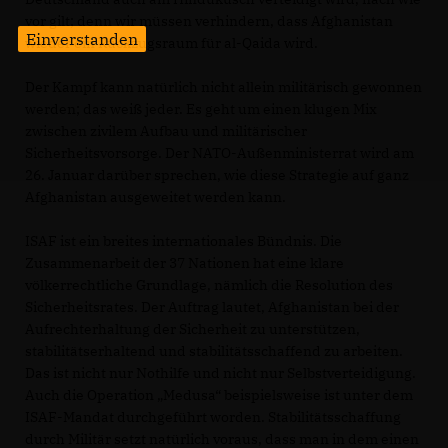
vor gilt; denn wir müssen verhindern, dass Afghanistan
Einverstanden
wieder ein Rückzugsraum für al-Qaida wird.
Der Kampf kann natürlich nicht allein militärisch gewonnen
werden; das weiß jeder. Es geht um einen klugen Mix
zwischen zivilem Aufbau und militärischer
Sicherheitsvorsorge. Der NATO-Außenministerrat wird am
26. Januar darüber sprechen, wie diese Strategie auf ganz
Afghanistan ausgeweitet werden kann.
ISAF ist ein breites internationales Bündnis. Die
Zusammenarbeit der 37 Nationen hat eine klare
völkerrechtliche Grundlage, nämlich die Resolution des
Sicherheitsrates. Der Auftrag lautet, Afghanistan bei der
Aufrechterhaltung der Sicherheit zu unterstützen,
stabilitätserhaltend und stabilitätsschaffend zu arbeiten.
Das ist nicht nur Nothilfe und nicht nur Selbstverteidigung.
Auch die Operation „Medusa“ beispielsweise ist unter dem
ISAF-Mandat durchgeführt worden. Stabilitätsschaffung
durch Militär setzt natürlich voraus, dass man in dem einen