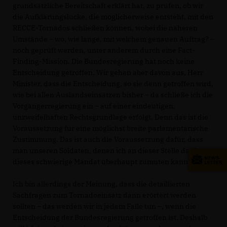
grundsätzliche Bereitschaft erklärt hat, zu prüfen, ob wir
die Aufklärungslücke, die möglicherweise entsteht, mit den
RECCE-Tornados schließen können, wobei die näheren
Umstände – wo, wie lange, mit welchem genauen Auftrag? –
noch geprüft werden, unter anderem durch eine Fact-
Finding-Mission. Die Bundesregierung hat noch keine
Entscheidung getroffen. Wir gehen aber davon aus, Herr
Minister, dass die Entscheidung, so sie denn getroffen wird,
wie bei allen Auslandseinsätzen bisher – da schließe ich die
Vorgängerregierung ein – auf einer eindeutigen,
unzweifelhaften Rechtsgrundlage erfolgt. Denn das ist die
Voraussetzung für eine möglichst breite parlamentarische
Zustimmung. Das ist auch die Voraussetzung dafür, dass
man unseren Soldaten, denen ich an dieser Stelle danke,
dieses schwierige Mandat überhaupt zumuten kann.
Ich bin allerdings der Meinung, dass die detaillierten
Sachfragen zum Tornadoeinsatz dann erörtert werden
sollten – das werden wir in jedem Falle tun –, wenn die
Entscheidung der Bundesregierung getroffen ist. Deshalb