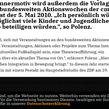
winnermotiv wird außerdem die Vorla
n bundesweiten Aktionswochen der cm
st der 5. Mai 2010. „Ich persönlich w
glichst viele Kinder und Jugendliche
eteiligen würden.“, so Polenz.
-fi, sich mit Veranstaltungen an den bundesweiten Aktions
gen Veranstaltungen, Aktionen oder Projekte zum Thema Inte
kulturelles Fußballspiel sein, eine Theateraufführung, ein
er ein aktuelles Thema vor Ort.“, erläutert Polenz. „Hier 
en Integration in Bewegung bringt.“ In diesem Jahr starte
in mit einem Festakt im Hauptstadtstudio des ZDF am 29.
tionswochen erhalten Sie wie alle weiteren Informationen
nd, um die Webseite zu nutzen. Weiterhin verwenden wir Di
r die Verwendung bestimmter Dienste, benötigen wir Ihre 
 Sie in unserer
Datenschutzerklärung
.