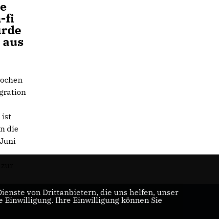
ge
-fi
ürde
 aus
wochen
gration
ist
n die
 Juni
 zur
enste von Drittanbietern, die uns helfen, unser
Einwilligung. Ihre Einwilligung können Sie