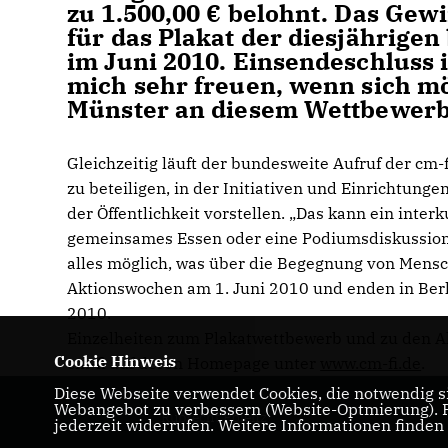
zu 1.500,00 € belohnt. Das Ge
für das Plakat der diesjährige
im Juni 2010. Einsendeschluss i
mich sehr freuen, wenn sich mö
Münster an diesem Wettbewerb b
Gleichzeitig läuft der bundesweite Aufruf der cm
zu beteiligen, in der Initiativen und Einrichtun
der Öffentlichkeit vorstellen. „Das kann ein inter
gemeinsames Essen oder eine Podiumsdiskussion üb
alles möglich, was über die Begegnung von Mensch
Aktionswochen am 1. Juni 2010 und enden in Berl
2010.
Einzelheiten zum Plakatwettbewerb und zu den Ak
Cookie Hinweis
cm-fi auf deren Homepage unter
www.cm-fi.de
.
Diese Webseite verwendet Cookies, die notwendig si
Webangebot zu verbessern (Website-Optmierung). Fü
Ruprecht Polenz
jederzeit widerrufen. Weitere Informationen finden