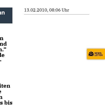
13.02.2010, 08:06 Uhr
an
en
and
n.“
de
-
iten
e
n
s bis