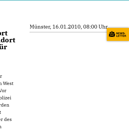
Münster, 16.01.2010, 08:00 Uhr
rt
ndort
ür
r
m West
Vor
lizei
erden
t
er des
m