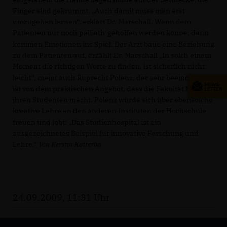
Finger sind gekrümmt. „Auch damit muss man erst
umzugehen lernen“, erklärt Dr. Marschall. Wenn dem
Patienten nur noch palliativ geholfen werden könne, dann
kommen Emotionen ins Spiel. Der Arzt baue eine Beziehung
zu dem Patienten auf, erzählt Dr. Marschall „In solch einem
Moment die richtigen Worte zu finden, ist sicherlich nicht
leicht“, meint auch Ruprecht Polenz, der sehr beeindruckt
ist von dem praktischen Angebot, dass die Fakultät Medizin
ihren Studenten macht. Polenz würde sich über ebensolche
kreative Lehre an den anderen Instituten der Hochschule
freuen und lobt: „Das Studienhospital ist ein
ausgezeichnetes Beispiel für innovative Forschung und
Lehre.“
Von Kerstin Kotterba
24.09.2009, 11:31 Uhr