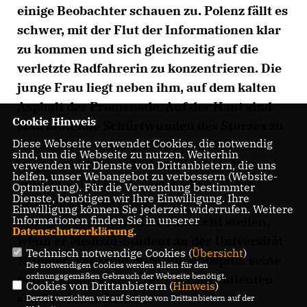
einige Beobachter schauen zu. Polenz fällt es
schwer, mit der Flut der Informationen klar
zu kommen und sich gleichzeitig auf die
verletzte Radfahrerin zu konzentrieren. Die
junge Frau liegt neben ihm, auf dem kalten
Asphalt der Promenade. Auf der Haut sind
Cookie Hinweis
sind blutende Schürfwunden des Sturzes zu
Diese Webseite verwendet Cookies, die notwendig
sehen. Die Hose ist gerissen, verfärbt sich
sind, um die Webseite zu nutzen. Weiterhin
langsam mit dunkelrotem Blut aus dem
verwenden wir Dienste von Drittanbietern, die uns
helfen, unser Webangebot zu verbessern (Website-
aufgeplatzten Knie „Was jetzt?“ – Diese
Optmierung). Für die Verwendung bestimmter
Dienste, benötigen wir Ihre Einwilligung. Ihre
Frage müsste sich der
Einwilligung können Sie jederzeit widerrufen. Weitere
Informationen finden Sie in unserer
Bundestagsabgeordnete vielleicht stellen,
Datenschutzerklärung
.
wenn er Medizin-Student an der Universität
Technisch notwendige Cookies (
Übersicht
)
Münster wäre und im Studienhospital seine
Die notwendigen Cookies werden allein für den
ordnungsgemäßen Gebrauch der Webseite benötigt.
ersten praktischen Übungen am Patienten
Cookies von Drittanbietern (
Hinweis
)
absolvieren müsste.
Derzeit verzichten wir auf Scripte von Drittanbietern auf der