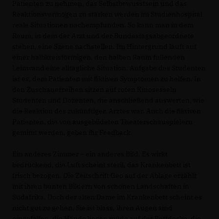
Patienten zu nehmen, das Selbstbewusstsein und das
Reaktionsvermögen zu stärken werden im Studienhospital
reale Situationen nachempfunden. So kann man in dem
Raum, in dem der Arzt und der Bundestagsabgeordnete
stehen, eine Szene nachstellen. Im Hintergrund läuft auf
einer halbkreisförmigen, den halben Raum füllenden
Leinwand eine alltägliche Situation. Aufgabe des Studenten
ist es, dem Patienten mit fiktiven Symptomen zu helfen. In
den Zuschauerreihen sitzen auf roten Kinosesseln
Studenten und Dozenten, die anschließend auswerten, wie
die Reaktion des zukünftigen Arztes war. Auch die fiktiven
Patienten, die von ausgebildeten Theaterschauspielern
gemimt werden, geben ihr Feedback.
Ein anderes Zimmer – ein anderes Bild. Es wirkt
bedrückend, die Luft scheint steril, das Krankenbett ist
frisch bezogen. Die Zeitschrift Geo auf der Ablage erzählt
mit ihren bunten Bildern von schönen Landschaften in
Südafrika. Doch der alten Dame im Krankenbett scheint es
nicht gut zu gehen. Sie ist blass, ihren Augen sind
eingefallen, die Hände liegen müde auf der Bettdecke, die