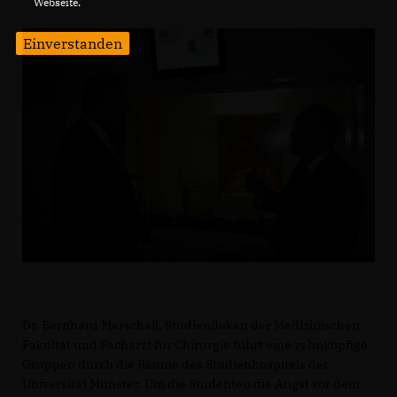
Webseite.
Einverstanden
Dr. Bernhard Marschall, Studiendekan der Medizinischen
Fakultät und Facharzt für Chirurgie führt eine zehnköpfige
Gruppen durch die Räume des Studienhospitals der
Universität Münster. Um die Studenten die Angst vor dem