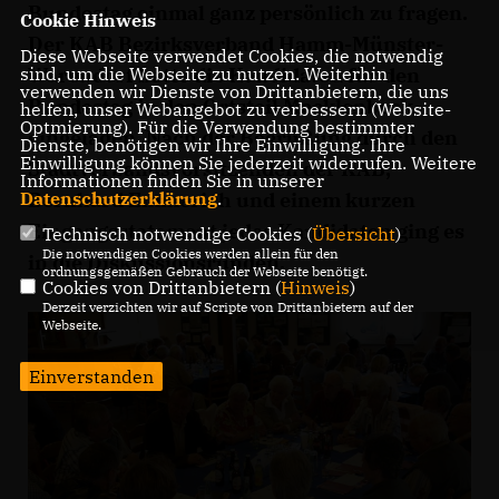
Bundestag einmal ganz persönlich zu fragen.
Cookie Hinweis
Der KAB Bezirksverband Hamm-Münster-
Diese Webseite verwendet Cookies, die notwendig
sind, um die Webseite zu nutzen. Weiterhin
Warendorf hatte die Kandidaten für den
verwenden wir Dienste von Drittanbietern, die uns
Bundestag in den Ortsteil Mecklenbeck
helfen, unser Webangebot zu verbessern (Website-
Optmierung). Für die Verwendung bestimmter
eingeladen. Nach der Begrüßung durch den
Dienste, benötigen wir Ihre Einwilligung. Ihre
Einwilligung können Sie jederzeit widerrufen. Weitere
Stadtverbandsvorsitzenden der KAB,
Informationen finden Sie in unserer
Datenschutzerklärung
.
Bernhard Emmerich und einem kurzen
Eingangsstatement jedes Kandidaten ging es
Technisch notwendige Cookies (
Übersicht
)
Die notwendigen Cookies werden allein für den
in die Diskussionsrunden.
ordnungsgemäßen Gebrauch der Webseite benötigt.
Cookies von Drittanbietern (
Hinweis
)
Derzeit verzichten wir auf Scripte von Drittanbietern auf der
Webseite.
Einverstanden