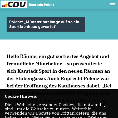
Ruprecht Polenz
Polenz: „Münster hat lange auf so ein
Sportfachhaus gewartet“
Helle Räume, ein gut sortiertes Angebot und
freundliche Mitarbeiter – so präsentierte
sich Karstadt Sport in den neuen Räumen an
der Stubengasse. Auch Ruprecht Polenz war
bei der Eröffnung des Kaufhauses dabei. „Bei
180 Sportvereinen und 80000 Mitgliedern in
Cookie Hinweis
Münster ist das Potential in der Stadt für so
Diese Webseite verwendet Cookies, die notwendig
ein Kaufhaus groß“, meint Polenz. Der
sind, um die Webseite zu nutzen. Weiterhin
verwenden wir Dienste von Drittanbietern, die uns
Abgeordnete für die Stadt Münster ist sich
helfen, unser Webangebot zu verbessern (Website-