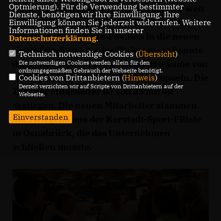
Optmierung). Für die Verwendung bestimmter
sicher, dass das neue Karstadt Sport bis weit
Dienste, benötigen wir Ihre Einwilligung. Ihre
in das Münsterland ausstrahlen wird. Durch
Einwilligung können Sie jederzeit widerrufen. Weitere
Informationen finden Sie in unserer
den Umzug vom Kiffe-Pavillon in die neuen
Datenschutzerklärung
.
Geschäftsräume an der Stubengasse konnte
Technisch notwendige Cookies (
Übersicht
)
das Unternehmen seine Geschäftsräume von
Die notwendigen Cookies werden allein für den
ordnungsgemäßen Gebrauch der Webseite benötigt.
1500 Quadratmeter auf 3000 verdoppeln. Die
Cookies von Drittanbietern (
Hinweis
)
Derzeit verzichten wir auf Scripte von Drittanbietern auf der
Zahl der Mitarbeiter ist von 25 auf 40
Webseite.
gestiegen. Die neuen Mitarbeiter stammen
Einverstanden
überwiegend aus der Karstadt-Sport-Filiale
in Osnabrück, die das Unternehmen
schließen musste.