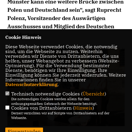
Münster kann eine weitere Brücke zwischen
Polen und Deutschland sein“, sagt Ruprecht
Polenz, Vorsitzender des Auswärtigen
Ausschusses und Mitglied des Deutschen
Bundestages.
Cookie Hinweis
Diese Webseite verwendet Cookies, die notwendig
sind, um die Webseite zu nutzen. Weiterhin
verwenden wir Dienste von Drittanbietern, die uns
helfen, unser Webangebot zu verbessern (Website-
Optmierung). Für die Verwendung bestimmter
Dienste, benötigen wir Ihre Einwilligung. Ihre
Einwilligung können Sie jederzeit widerrufen. Weitere
Informationen finden Sie in unserer
Datenschutzerklärung
.
Technisch notwendige Cookies (
Übersicht
)
Die notwendigen Cookies werden allein für den
ordnungsgemäßen Gebrauch der Webseite benötigt.
Cookies von Drittanbietern (
Hinweis
)
Derzeit verzichten wir auf Scripte von Drittanbietern auf der
Webseite.
Einverstanden