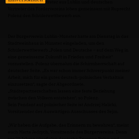
Die polnischen Vertreter aus Lublin und deutschen
Vertreter des Fördervereins loben gemeinsam mit Ruprecht
Polenz den Schülerwettbewerb aus.
Der Bürgerverein Lublin-Münster hatte am Dienstag in das
Stadtweinhaus in Münster eingeladen, um den
Schülerwettbewerb „Polen und Deutsche – auf dem Weg in
eine gemeinsame Zukunft in Frieden und Freiheit“
vorzustellen. Polenz übernahm die Schirmherrschaft auf
deutscher Seite. „Es war schon immer Schwerpunkt meiner
Arbeit, mich für ein gutes deutsch-polnisches Verhältnis
einzusetzen“, sagte der Abgeordnete.
Städtepartnerschaften lassen eine feste Beziehung
zwischen den Völkern entstehen“, so Polenz.
Sein Pendant auf polnischer Seite ist Andrzej Halicki,
Vorsitzender des Auswärtigen Ausschusses des Sejm.
Wir haben die Aufgabe, das Erinnern zu bewahren“, meint
auch Marta Jedrych, Vorsitzende des Bürgervereins. Denn
vor 70 Jahren überfielen deutsche Truppen Polen und