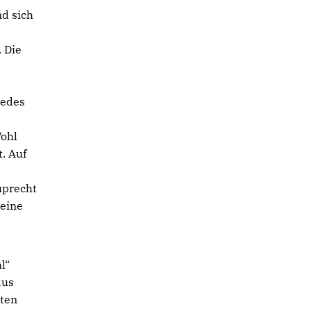
nd sich
. Die
Jedes
Wohl
t. Auf
uprecht
 eine
l“
aus
zten