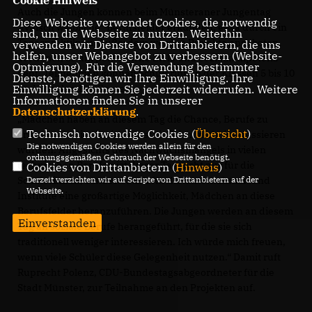
Auch die Jungen können beim Münsteraner Jungentag
Diese Webseite verwendet Cookies, die notwendig
typisch weibliche“ Berufsfelder erkunden, etwa durch ein
sind, um die Webseite zu nutzen. Weiterhin
Tagespraktikum. Außerdem werden Projekte angeboten,
verwenden wir Dienste von Drittanbietern, die uns
helfen, unser Webangebot zu verbessern (Website-
bei denen es um persönliche Ziele und Sozialkompetenz
Optmierung). Für die Verwendung bestimmter
geht. Teilnehmen können Schülerinnen der Klassen 5 bis 10
Dienste, benötigen wir Ihre Einwilligung. Ihre
Einwilligung können Sie jederzeit widerrufen. Weitere
und Schüler der Klasse 6.
Informationen finden Sie in unserer
Datenschutzerklärung
.
Mädchen haben an diesem Tag die Chance, Berufe zu
Technisch notwendige Cookies (
Übersicht
)
erleben, für die sie sich sonst vielleicht nicht interessieren
Die notwendigen Cookies werden allein für den
würden. Angesichts des Nachwuchsmangels in vielen
ordnungsgemäßen Gebrauch der Webseite benötigt.
technischen Berufen ist dieser Tag nicht nur für die
Cookies von Drittanbietern (
Hinweis
)
Derzeit verzichten wir auf Scripte von Drittanbietern auf der
Schülerinnen, sondern auch für die Unternehmen und
Webseite.
Institute eine großartige Möglichkeit, Mädchen an diese
Berufsfelder heranzuführen. Die Jungen werden an diesem
Einverstanden
Tag an soziale Berufe herangeführt, für die sie sich
traditionell weniger interessieren. Ich würde mich freuen,
wenn viele Schüler diese Gelegenheit nutzen.“ Damit ruft
Ruprecht Polenz, CDU-Bundestagsabgeordneter für die
Stadt Münster, zur Teilnahme an den Projekten auf.