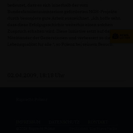
bedeutet, dass es sich innerhalb der vom
Bundesfamilienministerium geförderten MGH-Projekte
durch besonders gute Arbeit auszeichnet. „Ich hoffe sehr,
dass diese Erfolgsgeschichte weiterhin einen solchen
Zuspruch erhalten wird. Diese Initiative setzt auf das
Miteinander der Generationen und verbessert so die
Lebensqualität für alle.“, so Polenz bei seinem Besuch.
02.04.2009, 18:18 Uhr
Ruprecht Polenz
IMPRESSUM
DATENSCHUTZ
KONTAKT
@2026 Ruprecht Polenz
Realisation: Sharkness Media