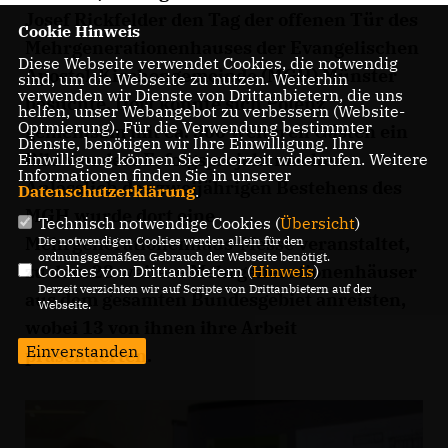
Josef Rickfelder den Tag der offenen Tür des
Cookie Hinweis
Mehrgenerationenhauses der Evangelischen
Diese Webseite verwendet Cookies, die notwendig
Apostel-Kirchengemeinde (MGH) Münster
sind, um die Webseite zu nutzen. Weiterhin
verwenden wir Dienste von Drittanbietern, die uns
besuchte. Dort konnte sich Polenz
helfen, unser Webangebot zu verbessern (Website-
Optmierung). Für die Verwendung bestimmter
gemeinsam mit ca. 500 weiteren Gästen ein
Dienste, benötigen wir Ihre Einwilligung. Ihre
Bild von dem Erfolgsprojekt machen.
Einwilligung können Sie jederzeit widerrufen. Weitere
Informationen finden Sie in unserer
Anlässlich des zweijährigen Bestehens des
Datenschutzerklärung
.
MGH wurde dort eine
Technisch notwendige Cookies (
Übersicht
)
Mehrgenerationenhaus-Messe veranstaltet,
Die notwendigen Cookies werden allein für den
ordnungsgemäßen Gebrauch der Webseite benötigt.
zu dem 28 weitere Mehrgenerationenhäuser
Cookies von Drittanbietern (
Hinweis
)
Derzeit verzichten wir auf Scripte von Drittanbietern auf der
aus dem gesamten Bundesgebiet anreisten,
Webseite.
wobei 13 von ihnen ihre Arbeit
Einverstanden
präsentierten.