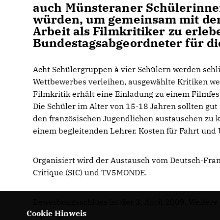
auch Münsteraner Schülerinne
würden, um gemeinsam mit den
Arbeit als Filmkritiker zu erle
Bundestagsabgeordneter für di
Acht Schülergruppen à vier Schülern werden schli
Wettbewerbes verleihen, ausgewählte Kritiken wer
Filmkritik erhält eine Einladung zu einem Filmfe
Die Schüler im Alter von 15-18 Jahren sollten gu
den französischen Jugendlichen austauschen zu 
einem begleitenden Lehrer. Kosten für Fahrt u
Organisiert wird der Austausch vom Deutsch-Fran
Critique (SIC) und TV5MONDE.
Bewerbungsschluss ist der 3. April 2009.
Weitere 
Cookie Hinweis
dfjw.org