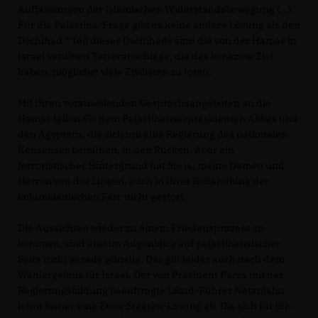
Auffassungen der Islamischen Widerstandsbewegung (…).
Für die Palästina-Frage gibt es keine andere Lösung als den
Dschihad.“ Teil dieses Dschihads sind die von der Hamas in
Israel verübten Terroranschläge, die das konkrete Ziel
haben, möglichst viele Zivilisten zu töten.
Mit Ihren vorauseilenden Gesprächsangeboten an die
Hamas fallen Sie dem Palästinenserpräsidenten Abbas und
den Ägyptern, die sich um eine Regierung des nationalen
Konsenses bemühen, in den Rücken. Aber ein
terroristischer Hintergrund hat Sie ja, meine Damen und
Herren von der Linken, auch in Ihrer Behandlung der
kolumbianischen Farc nicht gestört.
Die Aussichten wieder zu einem Friedensprozess zu
kommen, sind also im Augenblick auf palästinensischer
Seite nicht gerade günstig. Das gilt leider auch nach dem
Wahlergebnis für Israel. Der von Präsident Peres mit der
Regierungsbildung beauftragte Likud-Führer Netanjahu
lehnt bisher eine Zwei-Staaten-Lösung ab. Die sich für ihn