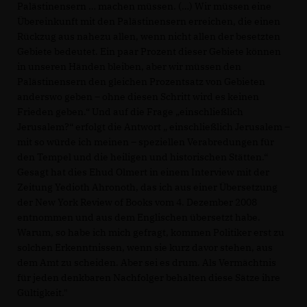
Palästinensern … machen müssen. (…) Wir müssen eine
Übereinkunft mit den Palästinensern erreichen, die einen
Rückzug aus nahezu allen, wenn nicht allen der besetzten
Gebiete bedeutet. Ein paar Prozent dieser Gebiete können
in unseren Händen bleiben, aber wir müssen den
Palästinensern den gleichen Prozentsatz von Gebieten
anderswo geben – ohne diesen Schritt wird es keinen
Frieden geben.“ Und auf die Frage „einschließlich
Jerusalem?“ erfolgt die Antwort „ einschließlich Jerusalem –
mit so würde ich meinen – speziellen Verabredungen für
den Tempel und die heiligen und historischen Stätten.“
Gesagt hat dies Ehud Olmert in einem Interview mit der
Zeitung Yedioth Ahronoth, das ich aus einer Übersetzung
der New York Review of Books vom 4. Dezember 2008
entnommen und aus dem Englischen übersetzt habe.
Warum, so habe ich mich gefragt, kommen Politiker erst zu
solchen Erkenntnissen, wenn sie kurz davor stehen, aus
dem Amt zu scheiden. Aber sei es drum. Als Vermächtnis
für jeden denkbaren Nachfolger behalten diese Sätze ihre
Gültigkeit."