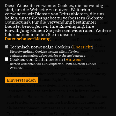
Diese Webseite verwendet Cookies, die notwendig
Lösung ist also relativ klar. Der Weg dorthin ist das Problem.
sind, um die Webseite zu nutzen. Weiterhin
verwenden wir Dienste von Drittanbietern, die uns
Auf palästinensischer Seite habe wir es mit einem „failing
helfen, unser Webangebot zu verbessern (Website-
Optmierung). Für die Verwendung bestimmter
state ohne Staat“ zu tun, noch dazu geteilt in Westbank und
Dienste, benötigen wir Ihre Einwilligung. Ihre
Gaza-Streifen und einer Autonomiebehörde, die
Einwilligung können Sie jederzeit widerrufen. Weitere
gegenwärtig im Gaza-Streifen nicht viel zu melden hat. Dort
Informationen finden Sie in unserer
Datenschutzerklärung
.
herrscht die Hamas, bei der nicht zuletzt Die Linke nicht
müde wird zu betonen, sie sei demokratisch an die Macht
Technisch notwendige Cookies (
Übersicht
)
gekommen, aber immer wieder vergisst zu sagen, um was
Die notwendigen Cookies werden allein für den
ordnungsgemäßen Gebrauch der Webseite benötigt.
für eine Organisation es sich handelt und mit welch
Cookies von Drittanbietern (
Hinweis
)
diktatorischer und menschenverachtender Weise sie ihren
Derzeit verzichten wir auf Scripte von Drittanbietern auf der
Herrschaftsanspruch durchsetzt. Lesen Sie einmal die
Webseite.
Berichte von Menschenrechtsorganisationen von amnesty
international oder Human Rights Watch über die
Einverstanden
Verbrechen der Hamas gegen ihre palästinensischen
Landsleute im Gaza-Streifen nach. Und in ihrer Charta
schreibt die Hamas zu ihrem Verhältnis zu Israel: „Ansätze
zum Frieden, die so genannten friedlichen Lösungen und
die internationalen Konferenzen zur Lösung der Palästina-
Frage stehen sämtlichst im Widerspruch zu den