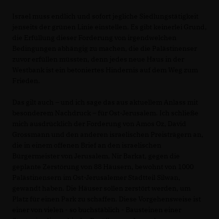
Israel muss endlich und sofort jegliche Siedlungstätigkeit
jenseits der grünen Linie einstellen. Es gibt keinerlei Grund,
die Erfüllung dieser Forderung von irgendwelchen
Bedingungen abhängig zu machen, die die Palästinenser
zuvor erfüllen müssten, denn jedes neue Haus in der
Westbank ist ein betoniertes Hindernis auf dem Weg zum
Frieden.
Das gilt auch – und ich sage das aus aktuellem Anlass mit
besonderem Nachdruck – für Ost-Jerusalem. Ich schließe
mich ausdrücklich der Forderung von Amos Oz, David
Grossmann und den anderen israelischen Preisträgern an,
die in einem offenen Brief an den israelischen
Bürgermeister von Jerusalem, Nir Barkat, gegen die
geplante Zerstörung von 88 Häusern, bewohnt von 1000
Palästinensern im Ost-Jerusalemer Stadtteil Silwan,
gewandt haben. Die Häuser sollen zerstört werden, um
Platz für einen Park zu schaffen. Diese Vorgehensweise ist
einer von vielen - so buchstäblich - Bausteinen einer