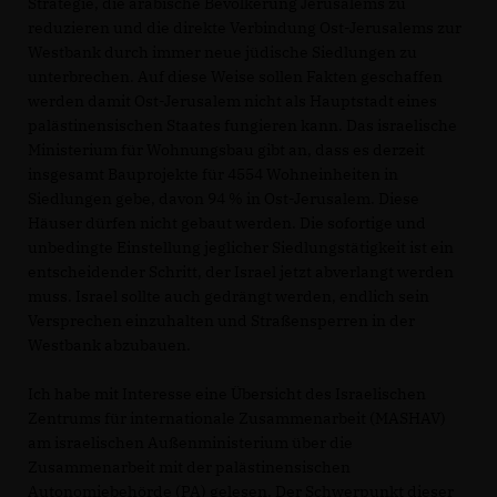
Strategie, die arabische Bevölkerung Jerusalems zu
reduzieren und die direkte Verbindung Ost-Jerusalems zur
Westbank durch immer neue jüdische Siedlungen zu
unterbrechen. Auf diese Weise sollen Fakten geschaffen
werden damit Ost-Jerusalem nicht als Hauptstadt eines
palästinensischen Staates fungieren kann. Das israelische
Ministerium für Wohnungsbau gibt an, dass es derzeit
insgesamt Bauprojekte für 4554 Wohneinheiten in
Siedlungen gebe, davon 94 % in Ost-Jerusalem. Diese
Häuser dürfen nicht gebaut werden. Die sofortige und
unbedingte Einstellung jeglicher Siedlungstätigkeit ist ein
entscheidender Schritt, der Israel jetzt abverlangt werden
muss. Israel sollte auch gedrängt werden, endlich sein
Versprechen einzuhalten und Straßensperren in der
Westbank abzubauen.
Ich habe mit Interesse eine Übersicht des Israelischen
Zentrums für internationale Zusammenarbeit (MASHAV)
am israelischen Außenministerium über die
Zusammenarbeit mit der palästinensischen
Autonomiebehörde (PA) gelesen. Der Schwerpunkt dieser