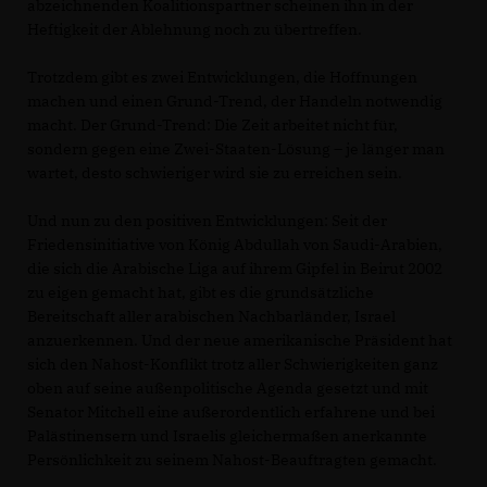
abzeichnenden Koalitionspartner scheinen ihn in der
Heftigkeit der Ablehnung noch zu übertreffen.
Trotzdem gibt es zwei Entwicklungen, die Hoffnungen
machen und einen Grund-Trend, der Handeln notwendig
macht. Der Grund-Trend: Die Zeit arbeitet nicht für,
sondern gegen eine Zwei-Staaten-Lösung – je länger man
wartet, desto schwieriger wird sie zu erreichen sein.
Und nun zu den positiven Entwicklungen: Seit der
Friedensinitiative von König Abdullah von Saudi-Arabien,
die sich die Arabische Liga auf ihrem Gipfel in Beirut 2002
zu eigen gemacht hat, gibt es die grundsätzliche
Bereitschaft aller arabischen Nachbarländer, Israel
anzuerkennen. Und der neue amerikanische Präsident hat
sich den Nahost-Konflikt trotz aller Schwierigkeiten ganz
oben auf seine außenpolitische Agenda gesetzt und mit
Senator Mitchell eine außerordentlich erfahrene und bei
Palästinensern und Israelis gleichermaßen anerkannte
Persönlichkeit zu seinem Nahost-Beauftragten gemacht.