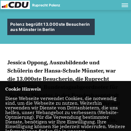
Ruprecht Polenz
Polenz begrüßt 13.000ste Besucherin
aus Münster in Berlin
Jessica Oppong, Auszubildende und
Schülerin der Hansa-Schule Münster, war
die 13.000ste Besucherin, die Ruprecht
Polenz (CDU), Bundestagsabgeordneter für
Cookie Hinweis
die Stadt Münster, in der Bundeshauptstadt
Diese Webseite verwendet Cookies, die notwendig
sind, um die Webseite zu nutzen. Weiterhin
begrüßen konnte. Polenz gratulierte ihr mit
verwenden wir Dienste von Drittanbietern, die uns
einem Blumenstrauß und einem Buch.
helfen, unser Webangebot zu verbessern (Website-
Optmierung). Für die Verwendung bestimmter
Christina Wienhues, ihre Klassenlehrerin,
Dienste, benötigen wir Ihre Einwilligung. Ihre
Einwilligung können Sie jederzeit widerrufen. Weitere
sowie Nina Jansen, eine Mitschülerin,
Informationen finden Sie in unserer