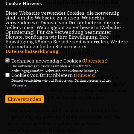
zwischen vier und zehn Jahren erteilt. Bis
Cookie Hinweis
zum 5. Februar 2009 sind Kinder sowie
Diese Webseite verwendet Cookies, die notwendig
sind, um die Webseite zu nutzen. Weiterhin
Schulklassen und Kindergärten der Stadt
verwenden wir Dienste von Drittanbietern, die uns
Münster aufgerufen, gemeinsam mit dem
helfen, unser Webangebot zu verbessern (Website-
Optmierung). Für die Verwendung bestimmter
Umweltluchs Don Cato auf eine spannende
Dienste, benötigen wir Ihre Einwilligung. Ihre
Einwilligung können Sie jederzeit widerrufen. Weitere
Expedition zu gehen und ihre Beiträge beim
Informationen finden Sie in unserer
Datenschutzerklärung
.
Projektbüro DON CATO in Berlin
einzureichen.
Technisch notwendige Cookies (
Übersicht
)
Die notwendigen Cookies werden allein für den
ordnungsgemäßen Gebrauch der Webseite benötigt.
Cookies von Drittanbietern (
Hinweis
)
Die Kinder sollen Don Cato dabei helfen, Außerirdischen
Derzeit verzichten wir auf Scripte von Drittanbietern auf der
den Zusammenhang von Klimaschutz und Artenvielfalt auf
Webseite.
der Erde zu erklären. Sie können dazu Bilder malen, basteln
oder Geschichten rund um das Thema schreiben.
Einverstanden
Was passiert ganz konkret vor unserer Haustür mit der
Umwelt? Und wie wirkt sich das auf unser Klima aus? Mit
diesen wichtigen Fragen sollen sich die Kinder
beschäftigen“, wirbt der Münsteraner