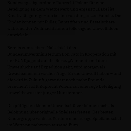
Bundestagsabgeordnete Ruprecht Polenz für eine
Beteiligung an dem Wettbewerb und ergänzt: „Dabei ist
Kreativität gefragt – am besten von der ganzen Familie. Die
Kinder können mit Füller, Buntstiften und Bastelschere
während der Weihnachtsferien tolle eigene Umweltideen
entwickeln.“
Bereits zum siebten Mal schickt das
Bundesumweltministerium Don Cato in Kooperation mit
der BUNDjugend auf die Reise. „Wer heute mit dem
Umweltluchs auf Expedition geht, wird morgen als
Erwachsener ein waches Auge für die Umwelt haben – und
die wird in Zukunft garantiert noch mehr Freunde
brauchen“, hofft Ruprecht Polenz auf eine rege Beteiligung
umweltbewusster junger Münsteraner.
Die pfiffigsten kleinen Umweltschützer können sich als
Belohnung über originelle Spielsets freuen. Der besten
Kindergruppe winkt außerdem eine riesige Spiellandschaft
im Wert von mehreren tausend Euro.