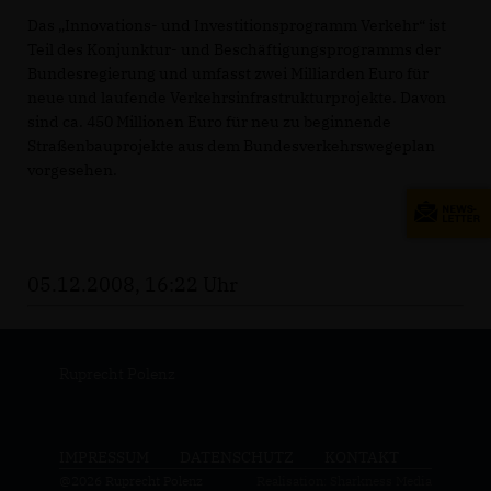
Das „Innovations- und Investitionsprogramm Verkehr“ ist
Teil des Konjunktur- und Beschäftigungsprogramms der
Bundesregierung und umfasst zwei Milliarden Euro für
neue und laufende Verkehrsinfrastrukturprojekte. Davon
sind ca. 450 Millionen Euro für neu zu beginnende
Straßenbauprojekte aus dem Bundesverkehrswegeplan
vorgesehen.
05.12.2008, 16:22 Uhr
Ruprecht Polenz
IMPRESSUM
DATENSCHUTZ
KONTAKT
@2026 Ruprecht Polenz
Realisation: Sharkness Media