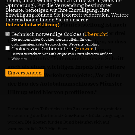
helfen, unser Webangebot zu verbessern (Website-
Optmierung). Für die Verwendung bestimmter
für Münster“, begrüßte der CDU-
Dienste, benötigen wir Ihre Einwilligung. Ihre
Einwilligung können Sie jederzeit widerrufen. Weitere
Bundestagsabgeordnete Ruprecht Polenz die
Informationen finden Sie in unserer
Entscheidung. „Die Planfeststellung ist nach
Datenschutzerklärung
.
der Genehmigung des Vorentwurfes vor drei
Technisch notwendige Cookies (
Übersicht
)
Die notwendigen Cookies werden allein für den
Wochen bereits für 2009 vorgesehen, so dass
ordnungsgemäßen Gebrauch der Webseite benötigt.
Cookies von Drittanbietern (
Hinweis
)
schon 2010 mit den Arbeiten begonnen
Derzeit verzichten wir auf Scripte von Drittanbietern auf der
werden könnte.“ Polenz sieht diesen Schritt
Webseite.
auch als einen wichtigen Impuls für weitere
Einverstanden
Münsteraner Verkehrsprojekte: „Vor allem
der Bau des Autobahnanschlusses Münster-
Hiltrup wird hiervon profitieren.“
Der Ausbau des Teilstücks ist im Zusammenhang mit der
Erneuerung der Dortmund-Ems-Kanal-Brücke vorgezogen
worden. Die Kosten für den Bund belaufen sich auf
voraussichtlich 23,7 Mio. Euro.