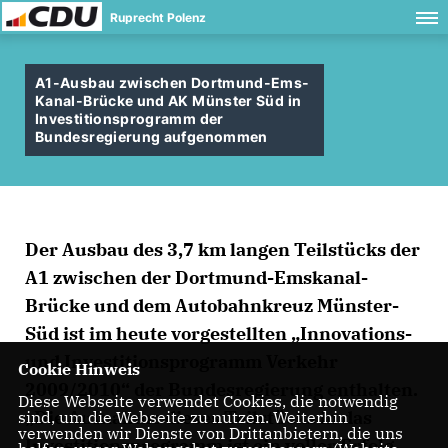
Ruprecht Polenz
A1-Ausbau zwischen Dortmund-Ems-
Kanal-Brücke und AK Münster Süd in
Investitionsprogramm der
Bundesregierung aufgenommen
Der Ausbau des 3,7 km langen Teilstücks der
A1 zwischen der Dortmund-Emskanal-
Brücke und dem Autobahnkreuz Münster-
Süd ist im heute vorgestellten „Innovations-
und Investitionsprogramm Verkehr
Cookie Hinweis
2009/2010“ der Bundesregierung enthalten.
Diese Webseite verwendet Cookies, die notwendig
Die Aufnahme dieses Teilstücks in das
sind, um die Webseite zu nutzen. Weiterhin
verwenden wir Dienste von Drittanbietern, die uns
Investitionsprogramm ist ein voller Erfolg