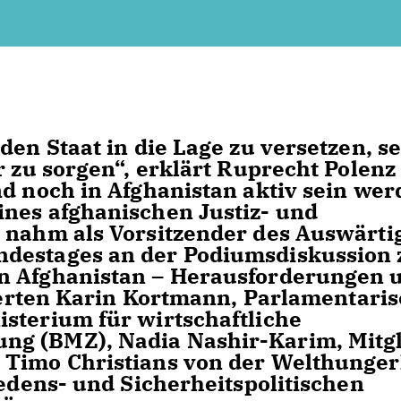
en Staat in die Lage zu versetzen, se
r zu sorgen“, erklärt Ruprecht Polenz
d noch in Afghanistan aktiv sein wer
nes afghanischen Justiz- und
z nahm als Vorsitzender des Auswärti
ndestages an der Podiumsdiskussion
n Afghanistan – Herausforderungen 
tierten Karin Kortmann, Parlamentari
sterium für wirtschaftliche
ng (BMZ), Nadia Nashir-Karim, Mitg
 Timo Christians von der Welthunger
iedens- und Sicherheitspolitischen