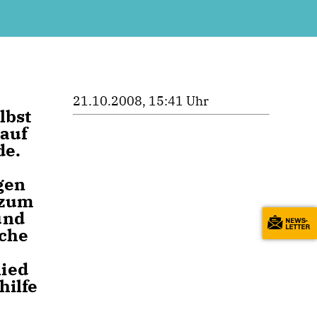
21.10.2008, 15:41 Uhr
lbst
 auf
de.
gen
 zum
und
sche
lied
hilfe