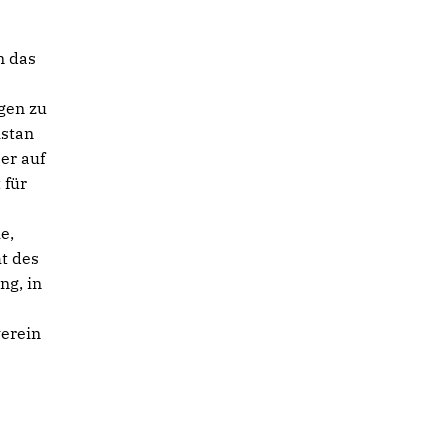
n das
gen zu
istan
er auf
 für
e,
t des
ng, in
erein